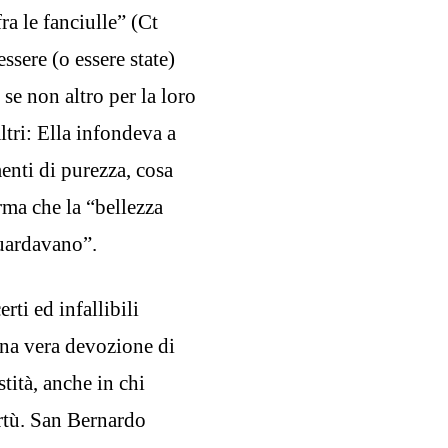
fra le fanciulle” (Ct
ssere (o essere state)
 se non altro per la loro
ltri: Ella infondeva a
enti di purezza, cosa
ma che la “bellezza
guardavano”.
ti ed infallibili
una vera devozione di
stità, anche in chi
rtù. San Bernardo