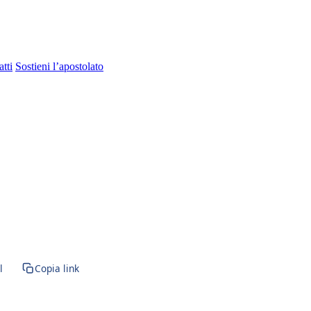
tti
Sostieni l’apostolato
 · BVM · Vergine Maria · Santa Maria · Santa Messa · Rito romano antic
l
Copia link