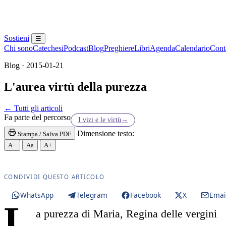
Sostieni
☰
Chi sono
Catechesi
Podcast
Blog
Preghiere
Libri
Agenda
Calendario
Conta
Blog · 2015-01-21
L'aurea virtù della purezza
Maria Santissima · Maria SS. · Beata Vergine Maria
← Tutti gli articoli
Fa parte del percorso
I vizi e le virtù
→
Dimensione testo:
Stampa / Salva PDF
A−
Aa
A+
CONDIVIDI QUESTO ARTICOLO
WhatsApp
Telegram
Facebook
X
Emai
L
a purezza di Maria, Regina delle vergini