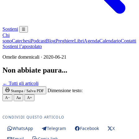
Sostieni
☰
Chi
sono
Catechesi
Podcast
Blog
Preghiere
Libri
Agenda
Calendario
Contatti
Sostieni l’apostolato
Omelie domenicali · 2020-06-21
Non abbiate paura...
Santa Messa · Rito romano antico · Vetus Ordo · Mes
← Tutti gli articoli
Dimensione testo:
Stampa / Salva PDF
A−
Aa
A+
CONDIVIDI QUESTO ARTICOLO
WhatsApp
Telegram
Facebook
X
Email
Copia link