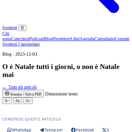
Sostieni
☰
Chi
sono
Catechesi
Podcast
Blog
Preghiere
Libri
Agenda
Calendario
Contatti
Sostieni l’apostolato
Blog · 2023-12-03
O è Natale tutti i giorni, o non è Natale
mai
Madonna · Maria Santissima · Maria SS. · Beata Ver
← Tutti gli articoli
Dimensione testo:
Stampa / Salva PDF
A−
Aa
A+
CONDIVIDI QUESTO ARTICOLO
WhatsApp
Telegram
Facebook
X