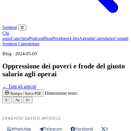
Sostieni
☰
Chi
sono
Catechesi
Podcast
Blog
Preghiere
Libri
Agenda
Calendario
Contatti
Sostieni l’apostolato
Blog · 2024-05-03
Oppressione dei poveri e frode del giusto
salario agli operai
← Tutti gli articoli
Dimensione testo:
Stampa / Salva PDF
A−
Aa
A+
CONDIVIDI QUESTO ARTICOLO
WhatsApp
Telegram
Facebook
X