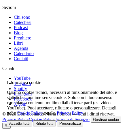
Sezioni
Chi sono
Catechesi
Podcast
Blog
Preghiere
Libri
Agenda
Calendario
Contatti
Canali
YouTube
Informativa cookie
Telegram
Spotify
Usiamo cookie tecnici, necessari al funzionamento del sito, e
Instagram
statistiche anonime senza cookie. Solo con il tuo consenso
Facebook
carichiamo contenuti multimediali di terze parti (es. video
X.com
YouTube). Puoi accettare, rifiutare o personalizzare. Dettagli
nella
Cookie Policy
e nella
Privacy Policy
.
© 2026 Don Leonardo Maria Pompei — Tutti i diritti riservati
Privacy Policy
Cookie Policy
Termini di Servizio
Gestisci cookie
Accetta tutti
Rifiuta tutti
Personalizza
💬