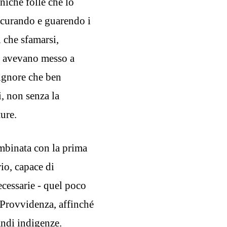
iche folle che lo
o curando e guarendo i
 che sfamarsi,
li avevano messo a
Signore che ben
, non senza la
ture.
mbinata con la prima
brio, capace di
ecessarie - quel poco
 Provvidenza, affinché
andi indigenze.