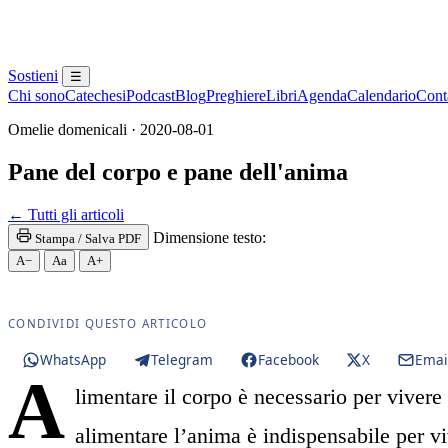
Sostieni
☰
Chi sono
Catechesi
Podcast
Blog
Preghiere
Libri
Agenda
Calendario
Conta
Omelie domenicali · 2020-08-01
Pane del corpo e pane dell'anima
Santissima Eucaristia · Santissimo Sacramento · SS
← Tutti gli articoli
Dimensione testo:
Stampa / Salva PDF
A−
Aa
A+
CONDIVIDI QUESTO ARTICOLO
WhatsApp
Telegram
Facebook
X
Emai
A
limentare il corpo è necessario per vivere 
alimentare l’anima è indispensabile per vi