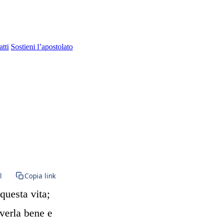
tti
Sostieni l’apostolato
. Sacramento · Santissimo · Santa Comunione · Comunione · Rito romano
l
Copia link
questa vita;
verla bene e