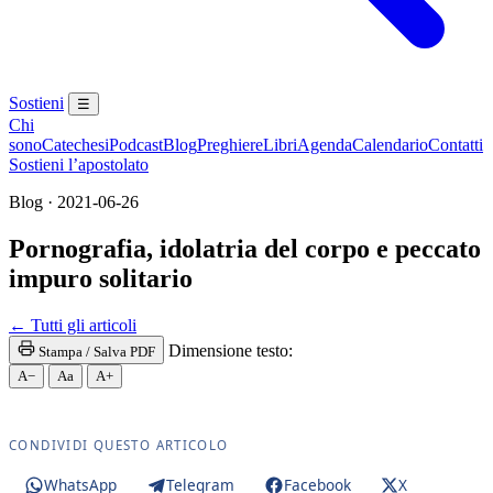
Sostieni
☰
Chi
sono
Catechesi
Podcast
Blog
Preghiere
Libri
Agenda
Calendario
Contatti
Sostieni l’apostolato
Blog · 2021-06-26
Pornografia, idolatria del corpo e peccato
impuro solitario
Maria Santissima · Maria SS. · Beata Vergine · Beat
← Tutti gli articoli
Dimensione testo:
Stampa / Salva PDF
A−
Aa
A+
CONDIVIDI QUESTO ARTICOLO
WhatsApp
Telegram
Facebook
X