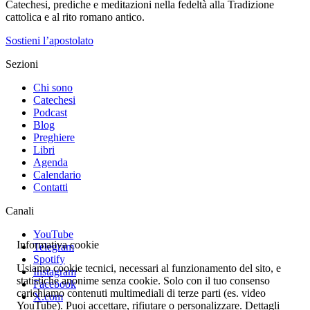
Catechesi, prediche e meditazioni nella fedeltà alla Tradizione
cattolica e al rito romano antico.
Sostieni l’apostolato
Sezioni
Chi sono
Catechesi
Podcast
Blog
Preghiere
Libri
Agenda
Calendario
Contatti
Canali
YouTube
Informativa cookie
Telegram
Spotify
Usiamo cookie tecnici, necessari al funzionamento del sito, e
Instagram
statistiche anonime senza cookie. Solo con il tuo consenso
Facebook
carichiamo contenuti multimediali di terze parti (es. video
X.com
YouTube). Puoi accettare, rifiutare o personalizzare. Dettagli