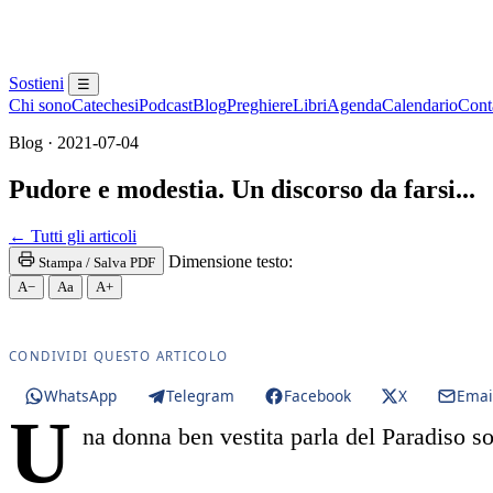
Sostieni
☰
Chi sono
Catechesi
Podcast
Blog
Preghiere
Libri
Agenda
Calendario
Conta
Blog · 2021-07-04
Pudore e modestia. Un discorso da farsi...
Maria di Magdala · Magdala · Santa Maria Maddalena
← Tutti gli articoli
Dimensione testo:
Stampa / Salva PDF
A−
Aa
A+
CONDIVIDI QUESTO ARTICOLO
WhatsApp
Telegram
Facebook
X
Emai
U
na donna ben vestita parla del Paradiso s