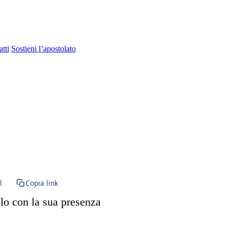
tti
Sostieni l’apostolato
 · Maria Santissima · Maria SS. · Beata Vergine · Beata Vergine Maria 
l
Copia link
olo con la sua presenza