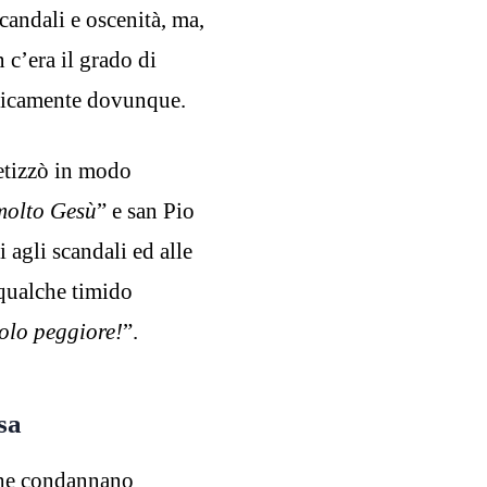
andali e oscenità, ma,
 c’era il grado di
aticamente dovunque.
etizzò in modo
molto Gesù
” e san Pio
i agli scandali ed alle
 qualche timido
olo peggiore!
”.
sa
che condannano