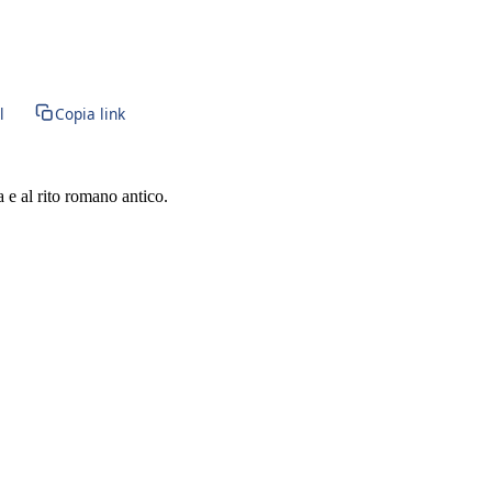
l
Copia link
a e al rito romano antico.