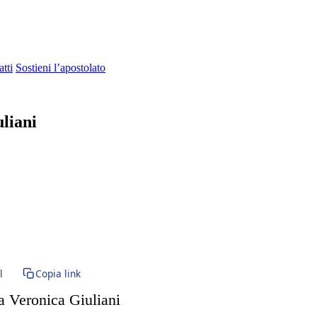
tti
Sostieni l’apostolato
liani
e · anime del Purgatorio · anime purganti · suffragio dei defunti
l
Copia link
ta Veronica Giuliani