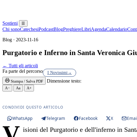
Sostieni
☰
Chi sono
Catechesi
Podcast
Blog
Preghiere
Libri
Agenda
Calendario
Conta
Blog · 2023-11-16
Purgatorio e Inferno in Santa Veronica Giu
Novissimi · Morte · Giudizio · Paradiso · anime sant
← Tutti gli articoli
Fa parte del percorso
I Novissimi
→
Dimensione testo:
Stampa / Salva PDF
A−
Aa
A+
CONDIVIDI QUESTO ARTICOLO
WhatsApp
Telegram
Facebook
X
Emai
V
isioni del Purgatorio e dell'inferno in San