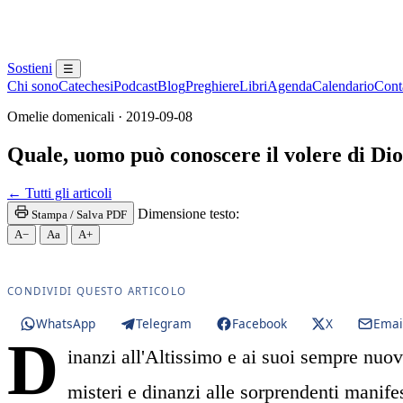
Sostieni
☰
Chi sono
Catechesi
Podcast
Blog
Preghiere
Libri
Agenda
Calendario
Conta
Omelie domenicali · 2019-09-08
Quale, uomo può conoscere il volere di Di
Santa Messa · Rito romano antico · Vetus Ordo · Mes
← Tutti gli articoli
Dimensione testo:
Stampa / Salva PDF
A−
Aa
A+
CONDIVIDI QUESTO ARTICOLO
WhatsApp
Telegram
Facebook
X
Emai
D
inanzi all'Altissimo e ai suoi sempre nuovi
misteri e dinanzi alle sorprendenti manife