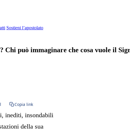
tti
Sostieni l’apostolato
o? Chi può immaginare che cosa vuole il Sig
sa tridentina · Forma Extraordinaria · Messa in latino · Paraclito · Par
l
Copia link
, inediti, insondabili
stazioni della sua