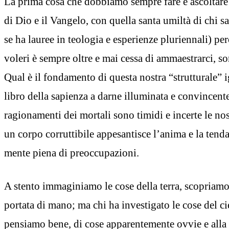
La prima cosa che dobbiamo sempre fare è ascoltare 
di Dio e il Vangelo, con quella santa umiltà di chi s
se ha lauree in teologia e esperienze pluriennali) pe
voleri è sempre oltre e mai cessa di ammaestrarci, so
Qual è il fondamento di questa nostra “strutturale” 
libro della sapienza a darne illuminata e convincent
ragionamenti dei mortali sono timidi e incerte le nos
un corpo corruttibile appesantisce l’anima e la tend
mente piena di preoccupazioni.
A stento immaginiamo le cose della terra, scopriamo 
portata di mano; ma chi ha investigato le cose del ciel
pensiamo bene, di cose apparentemente ovvie e alla p