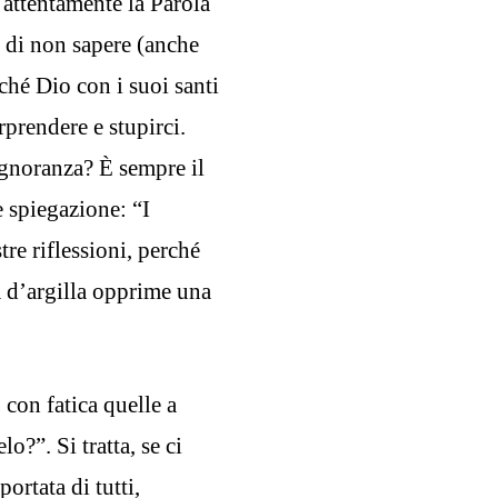
attentamente la Parola
a di non sapere (anche
rché Dio con i suoi santi
rprendere e stupirci.
ignoranza? È sempre il
e spiegazione: “I
tre riflessioni, perché
a d’argilla opprime una
con fatica quelle a
o?”. Si tratta, se ci
ortata di tutti,