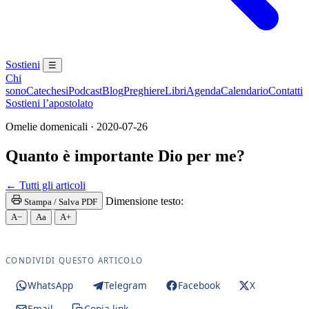
Sostieni
☰
Chi
sono
Catechesi
Podcast
Blog
Preghiere
Libri
Agenda
Calendario
Contatti
Sostieni l’apostolato
Omelie domenicali · 2020-07-26
Quanto è importante Dio per me?
Santa Messa · Rito romano antico · Vetus Ordo · Mes
← Tutti gli articoli
Dimensione testo:
Stampa / Salva PDF
A−
Aa
A+
CONDIVIDI QUESTO ARTICOLO
WhatsApp
Telegram
Facebook
X
Email
Copia link