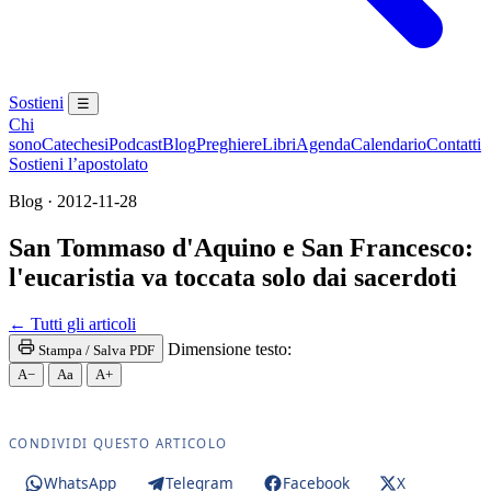
Sostieni
☰
Chi
sono
Catechesi
Podcast
Blog
Preghiere
Libri
Agenda
Calendario
Contatti
Sostieni l’apostolato
Blog · 2012-11-28
San Tommaso d'Aquino e San Francesco:
l'eucaristia va toccata solo dai sacerdoti
Santissima Eucaristia · Santissimo Sacramento · 
← Tutti gli articoli
Dimensione testo:
Stampa / Salva PDF
A−
Aa
A+
CONDIVIDI QUESTO ARTICOLO
WhatsApp
Telegram
Facebook
X