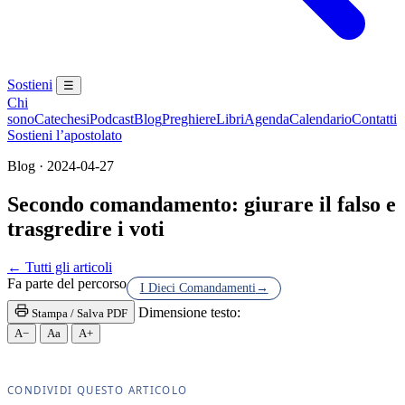
Sostieni
☰
Chi
sono
Catechesi
Podcast
Blog
Preghiere
Libri
Agenda
Calendario
Contatti
Sostieni l’apostolato
Blog · 2024-04-27
Secondo comandamento: giurare il falso e
trasgredire i voti
Maria Santissima · Maria SS. · Beata Vergine · Bea
← Tutti gli articoli
Fa parte del percorso
I Dieci Comandamenti
→
Dimensione testo:
Stampa / Salva PDF
A−
Aa
A+
CONDIVIDI QUESTO ARTICOLO