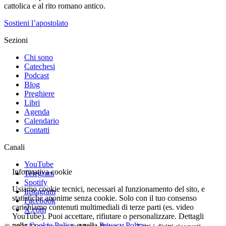
cattolica e al rito romano antico.
Sostieni l’apostolato
Sezioni
Chi sono
Catechesi
Podcast
Blog
Preghiere
Libri
Agenda
Calendario
Contatti
Canali
YouTube
Informativa cookie
Telegram
Spotify
Usiamo cookie tecnici, necessari al funzionamento del sito, e
Instagram
statistiche anonime senza cookie. Solo con il tuo consenso
Facebook
carichiamo contenuti multimediali di terze parti (es. video
X.com
YouTube). Puoi accettare, rifiutare o personalizzare. Dettagli
nella
Cookie Policy
e nella
Privacy Policy
.