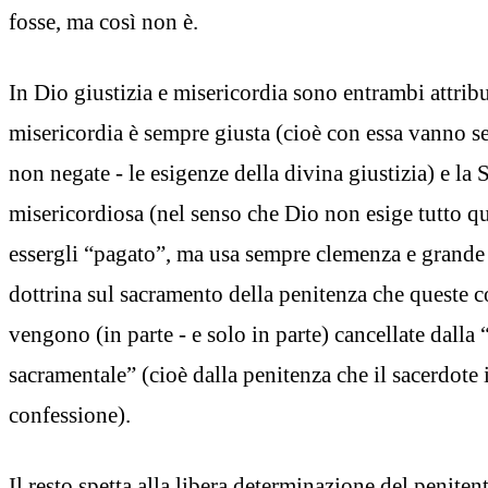
fosse, ma così non è.
In Dio giustizia e misericordia sono entrambi attribut
misericordia è sempre giusta (cioè con essa vanno s
non negate - le esigenze della divina giustizia) e la 
misericordiosa (nel senso che Dio non esige tutto q
essergli “pagato”, ma usa sempre clemenza e grande
dottrina sul sacramento della penitenza che queste 
vengono (in parte - e solo in parte) cancellate dalla
sacramentale” (cioè dalla penitenza che il sacerdote
confessione).
Il resto spetta alla libera determinazione del penitent