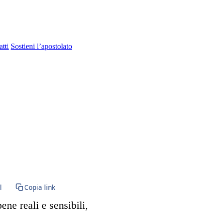
tti
Sostieni l’apostolato
to romano antico · Vetus Ordo · Messa tridentina · Forma Extraordinaria 
l
Copia link
ne reali e sensibili,