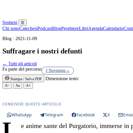
Sostieni
☰
Chi sono
Catechesi
Podcast
Blog
Preghiere
Libri
Agenda
Calendario
Conta
Blog · 2021-11-09
Suffragare i nostri defunti
Riconciliazione · Sacramento della Confessione · Ri
← Tutti gli articoli
Fa parte del percorso
I Novissimi
→
Dimensione testo:
Stampa / Salva PDF
A−
Aa
A+
CONDIVIDI QUESTO ARTICOLO
WhatsApp
Telegram
Facebook
X
Emai
L
e anime sante del Purgatorio, immerse in pe