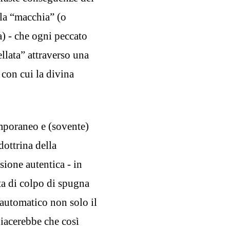
lla “macchia” (o
a) - che ogni peccato
llata” attraverso una
 con cui la divina
mporaneo e (sovente)
ottrina della
sione autentica - in
ta di colpo di spugna
automatico non solo il
piacerebbe che così