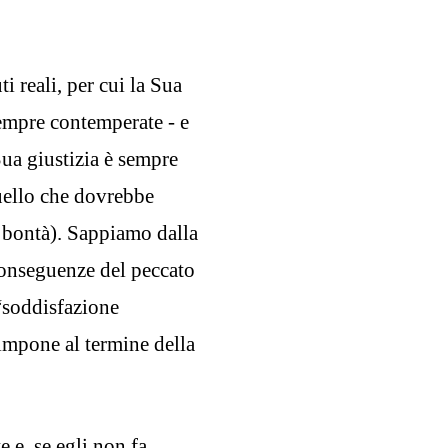
i reali, per cui la Sua
empre contemperate - e
Sua giustizia è sempre
uello che dovrebbe
 bontà). Sappiamo dalla
conseguenze del peccato
 “soddisfazione
 impone al termine della
e e, se egli non fa