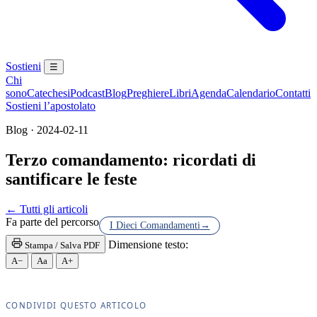
Sostieni
☰
Chi
sono
Catechesi
Podcast
Blog
Preghiere
Libri
Agenda
Calendario
Contatti
Sostieni l’apostolato
Blog · 2024-02-11
Terzo comandamento: ricordati di
santificare le feste
Maria Santissima · Maria SS. · Beata Vergine · Bea
← Tutti gli articoli
Fa parte del percorso
I Dieci Comandamenti
→
Dimensione testo:
Stampa / Salva PDF
A−
Aa
A+
CONDIVIDI QUESTO ARTICOLO