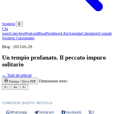
Sostieni
☰
Chi
sono
Catechesi
Podcast
Blog
Preghiere
Libri
Agenda
Calendario
Contatti
Sostieni l’apostolato
Blog · 2013-01-29
Un tempio profanato. Il peccato impuro
solitario
Madonna · Maria Santissima · Maria SS. · Beata Ver
← Tutti gli articoli
Dimensione testo:
Stampa / Salva PDF
A−
Aa
A+
CONDIVIDI QUESTO ARTICOLO
WhatsApp
Telegram
Facebook
X