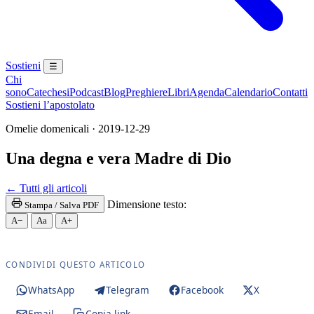
Sostieni
☰
Chi
sono
Catechesi
Podcast
Blog
Preghiere
Libri
Agenda
Calendario
Contatti
Sostieni l’apostolato
Omelie domenicali · 2019-12-29
Una degna e vera Madre di Dio
Maria SS. · Beata Vergine · Beata Vergine Maria · 
← Tutti gli articoli
Dimensione testo:
Stampa / Salva PDF
A−
Aa
A+
CONDIVIDI QUESTO ARTICOLO
WhatsApp
Telegram
Facebook
X
Email
Copia link