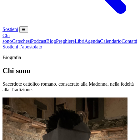
Sostieni
☰
Chi
sono
Catechesi
Podcast
Blog
Preghiere
Libri
Agenda
Calendario
Contatti
Sostieni l’apostolato
Biografia
Chi sono
Sacerdote cattolico romano, consacrato alla Madonna, nella fedeltà
alla Tradizione.