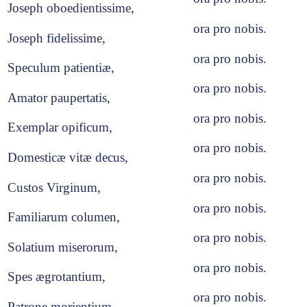
Joseph oboedientissime,
ora pro nobis.
Joseph fidelissime,
ora pro nobis.
Speculum patientiæ,
ora pro nobis.
Amator paupertatis,
ora pro nobis.
Exemplar opificum,
ora pro nobis.
Domesticæ vitæ decus,
ora pro nobis.
Custos Virginum,
ora pro nobis.
Familiarum columen,
ora pro nobis.
Solatium miserorum,
ora pro nobis.
Spes ægrotantium,
ora pro nobis.
Patrone morientium,