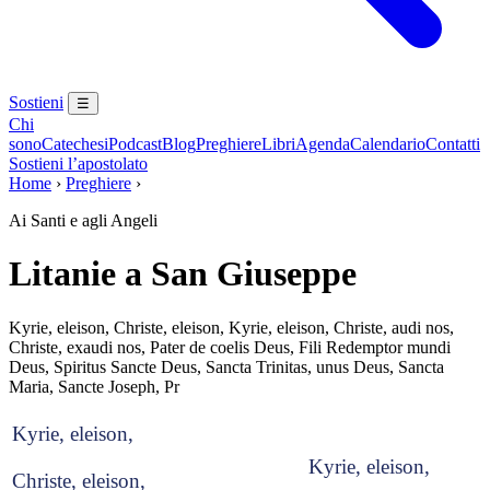
Sostieni
☰
Chi
sono
Catechesi
Podcast
Blog
Preghiere
Libri
Agenda
Calendario
Contatti
Sostieni l’apostolato
Home
›
Preghiere
›
Ai Santi e agli Angeli
Litanie a San Giuseppe
Kyrie, eleison, Christe, eleison, Kyrie, eleison, Christe, audi nos,
Christe, exaudi nos, Pater de coelis Deus, Fili Redemptor mundi
Deus, Spiritus Sancte Deus, Sancta Trinitas, unus Deus, Sancta
Maria, Sancte Joseph, Pr
Kyrie, eleison,
Kyrie, eleison,
Christe, eleison,