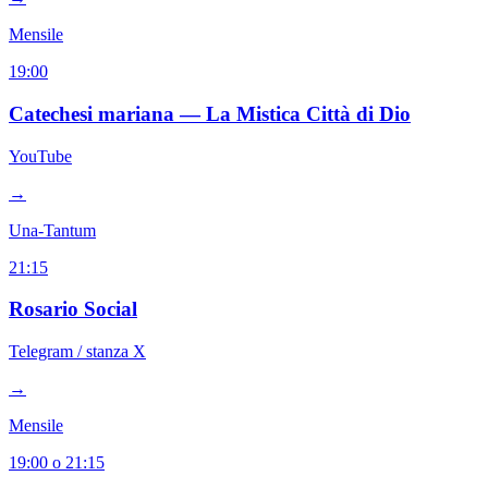
Mensile
19:00
Catechesi mariana — La Mistica Città di Dio
YouTube
→
Una-Tantum
21:15
Rosario Social
Telegram / stanza X
→
Mensile
19:00 o 21:15