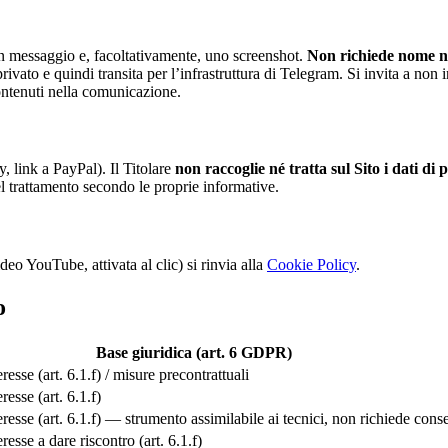
 messaggio e, facoltativamente, uno screenshot.
Non richiede nome né 
rivato e quindi transita per l’infrastruttura di Telegram. Si invita a non 
contenuti nella comunicazione.
, link a PayPal). Il Titolare
non raccoglie né tratta sul Sito i dati d
el trattamento secondo le proprie informative.
ideo YouTube, attivata al clic) si rinvia alla
Cookie Policy
.
o
Base giuridica (art. 6 GDPR)
resse (art. 6.1.f) / misure precontrattuali
resse (art. 6.1.f)
eresse (art. 6.1.f) — strumento assimilabile ai tecnici, non richiede cons
resse a dare riscontro (art. 6.1.f)