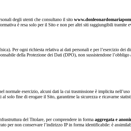
sonali degli utenti che consultano il sito
www.donleonardomariapomp
iva è resa solo per il Sito e non per altri siti raggiungibili tramite ev
sica). Per ogni richiesta relativa ai dati personali e per l’esercizio dei d
onsabile della Protezione dei Dati (DPO), non sussistendone l’obbligo 
l normale esercizio, alcuni dati la cui trasmissione è implicita nell’uso de
i al solo fine di erogare il Sito, garantirne la sicurezza e ricavarne stati
nfrastruttura del Titolare, per comprendere in forma
aggregata e anon
igurato per non conservare l’indirizzo IP in forma identificabile: è assimi