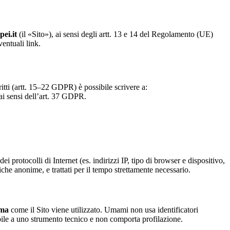
ei.it
(il «Sito»), ai sensi degli artt. 13 e 14 del Regolamento (UE)
entuali link.
iritti (artt. 15–22 GDPR) è possibile scrivere a:
ai sensi dell’art. 37 GDPR.
i protocolli di Internet (es. indirizzi IP, tipo di browser e dispositivo,
stiche anonime, e trattati per il tempo strettamente necessario.
ima
come il Sito viene utilizzato. Umami non usa identificatori
labile a uno strumento tecnico e non comporta profilazione.