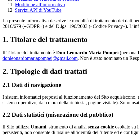
Modifiche all’informativa
Servizi API di YouTube
La presente informativa descrive le modalità di trattamento dei dati per
2016/679 («GDPR») e del D.lgs. 196/2003 («Codice Privacy»). L’informat
1. Titolare del trattamento
Il Titolare del trattamento è
Don Leonardo Maria Pompei
(persona fi
donleonardomariapompei@gmail.com
. Non è stato nominato un Resp
2. Tipologie di dati trattati
2.1 Dati di navigazione
I sistemi informatici preposti al funzionamento del Sito acquisiscono, ne
sistema operativo, data e ora della richiesta, pagine visitate). Sono usat
2.2 Dati statistici (misurazione del pubblico)
Il Sito utilizza
Umami
, strumento di analisi
senza cookie
ospitato su i
persistenti, non consente di risalire all’identità dell’utente ed è conf