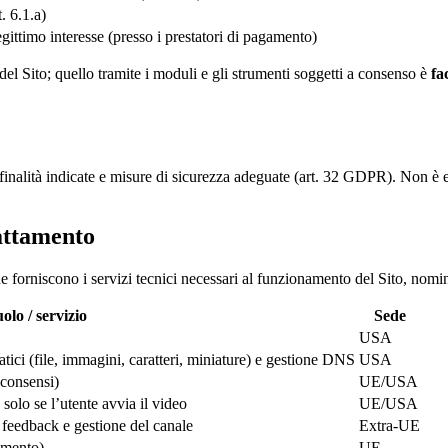
. 6.1.a)
gittimo interesse (presso i prestatori di pagamento)
el Sito; quello tramite i moduli e gli strumenti soggetti a consenso è
fa
le finalità indicate e misure di sicurezza adeguate (art. 32 GDPR). Non è 
rattamento
i che forniscono i servizi tecnici necessari al funzionamento del Sito, n
olo / servizio
Sede
USA
atici (file, immagini, caratteri, miniature) e gestione DNS
USA
 consensi)
UE/USA
olo se l’utente avvia il video
UE/USA
 feedback e gestione del canale
Extra-UE
amento)
UE