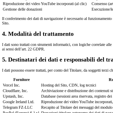
Riproduzione dei video YouTube incorporati (al clic)
Consenso (art
Gestione delle donazioni
Esecuzione/le
Il conferimento dei dati di navigazione è necessario al funzionamento d
Sito.
4. Modalità del trattamento
I dati sono trattati con strumenti informatici, con logiche correlate al
ai sensi dell’art. 22 GDPR.
5. Destinatari dei dati e responsabili del t
I dati possono essere trattati, per conto del Titolare, da soggetti terz
Fornitore
Ru
Vercel Inc.
Hosting del Sito, CDN, log tecnici
Cloudflare, Inc.
Archiviazione e distribuzione dei contenuti st
Upstash, Inc.
Database (sessioni area riservata, registro dei
Google Ireland Ltd.
Riproduzione dei video YouTube incorporati, s
Telegram FZ-LLC
Recapito al Titolare dei messaggi del modulo
PayPal (Europe) S.à r.l.
Donazioni (titolare autonomo dei dati di pag