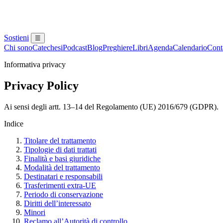
Sostieni
☰
Chi sono
Catechesi
Podcast
Blog
Preghiere
Libri
Agenda
Calendario
Conta
Informativa privacy
Privacy Policy
Ai sensi degli artt. 13–14 del Regolamento (UE) 2016/679 (GDPR).
Indice
Titolare del trattamento
Tipologie di dati trattati
Finalità e basi giuridiche
Modalità del trattamento
Destinatari e responsabili
Trasferimenti extra-UE
Periodo di conservazione
Diritti dell’interessato
Minori
Reclamo all’Autorità di controllo