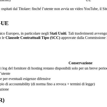
 ospitati dal Titolare: finché l’utente non avvia un video YouTube, il Sito 
a-UE
mico Europeo, in particolare negli
Stati Uniti
. Tali trasferimenti avveng
o le
Clausole Contrattuali Tipo (SCC)
approvate dalla Commissione Eu
Conservazione
 log del fornitore di hosting restano disponibili solo per un breve perio
’utente
e per eventuali esigenze difensive
ipio di accountability (di norma fino a revoca + termini di legge)
azione
R)