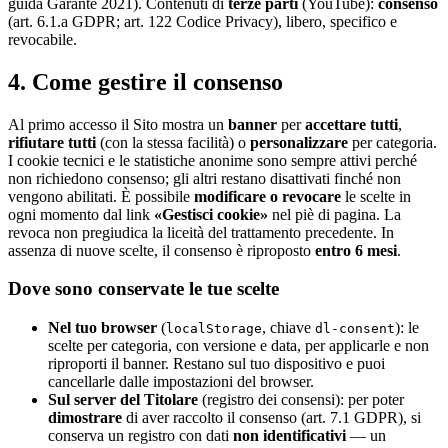
guida Garante 2021). Contenuti di
terze parti
(YouTube):
consenso
(art. 6.1.a GDPR; art. 122 Codice Privacy), libero, specifico e
revocabile.
4. Come gestire il consenso
Al primo accesso il Sito mostra un
banner
per
accettare tutti
,
rifiutare tutti
(con la stessa facilità) o
personalizzare
per categoria.
I cookie tecnici e le statistiche anonime sono sempre attivi perché
non richiedono consenso; gli altri restano disattivati finché non
vengono abilitati. È possibile
modificare o revocare
le scelte in
ogni momento dal link
«Gestisci cookie»
nel piè di pagina. La
revoca non pregiudica la liceità del trattamento precedente. In
assenza di nuove scelte, il consenso è riproposto
entro 6 mesi
.
Dove sono conservate le tue scelte
Nel tuo browser
(
, chiave
): le
localStorage
dl-consent
scelte per categoria, con versione e data, per applicarle e non
riproporti il banner. Restano sul tuo dispositivo e puoi
cancellarle dalle impostazioni del browser.
Sul server del Titolare
(registro dei consensi): per poter
dimostrare
di aver raccolto il consenso (art. 7.1 GDPR), si
conserva un registro con dati
non identificativi
— un