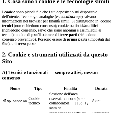
1. Cosa sono i cookie e le tecnologie simili
I
cookie
sono piccoli file che i siti depositano sul dispositivo
dell’utente. Tecnologie analoghe (es.
localStorage
) salvano
informazioni nel browser per finalità simili. Si distinguono in: cookie
tecnici
(non richiedono consenso); cookie
statistici/analitici
(richiedono consenso, salvo che siano anonimi e assimilabili ai
tecnici); cookie di
profilazione e di terze parti
(richiedono
consenso preventivo). Possono essere di
prima parte
(impostati dal
Sito) o di
terza parte
.
2. Cookie e strumenti utilizzati da questo
Sito
A) Tecnici e funzionali — sempre attivi, nessun
consenso
Nome
Tipo
Finalità
Durata
Sessione dell’area
Cookie
riservata
(solo
/admin
8 ore
dlmp_session
tecnico
collaboratori);
,
httpOnly
secure