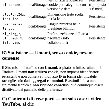
Memorizza le scelte sui
Persistente
localStorage
cookie per categoria, con
(riproposto
dl-consent
versione e data
≤ 6 mesi)
,
Dimensione testo scelta
blogFontIdx
localStorage
Persistente
per la lettura
fontSize
Lingua preferita nelle
preghiera-
localStorage
Persistente
preghiere bilingui
lingua
,
Preferenze/bozze dell’area
dl_blog_*
,
localStorage
riservata (solo
Persistente
dl_pregh_*
collaboratori)
file-view
B) Statistiche — Umami, senza cookie, nessun
consenso
Il Sito misura il traffico con
Umami
, ospitato su infrastruttura del
Titolare. Umami
non utilizza cookie
, non imposta identificatori
persistenti e non conserva l’indirizzo IP in forma identificabile:
raccoglie solo dati
aggregati e anonimi
. È assimilabile a uno
strumento tecnico e
non richiede consenso
; può comunque essere
disattivato dal pannello delle preferenze.
C) Contenuti di terze parti — un solo caso: i video
YouTube, al clic