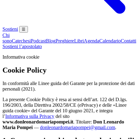
Sostieni
☰
Chi
sono
Catechesi
Podcast
Blog
Preghiere
Libri
Agenda
Calendario
Contatti
Sostieni l’apostolato
Informativa cookie
Cookie Policy
In conformità alle Linee guida del Garante per la protezione dei dati
personali (2021).
La presente Cookie Policy è resa ai sensi dell’art. 122 del D.lgs.
196/2003, della Direttiva 2002/58/CE (ePrivacy) e delle «Linee
guida cookie» del Garante del 10 giugno 2021, e integra
l’
Informativa sulla Privacy
del sito
www.donleonardomariapompei.it
. Titolare:
Don Leonardo
Maria Pompei
—
donleonardomariapompei@gmail.com
.