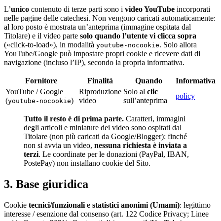
L’
unico
contenuto di terze parti sono i
video YouTube
incorporati
nelle pagine delle catechesi. Non vengono caricati automaticamente:
al loro posto è mostrata un’anteprima (immagine ospitata dal
Titolare) e il video parte
solo quando l’utente vi clicca sopra
(«click-to-load»), in modalità
. Solo allora
youtube-nocookie
YouTube/Google può impostare propri cookie e ricevere dati di
navigazione (incluso l’IP), secondo la propria informativa.
Fornitore
Finalità
Quando
Informativa
YouTube / Google
Riproduzione
Solo al
clic
policy
(
)
video
sull’anteprima
youtube-nocookie
Tutto il resto è di prima parte.
Caratteri, immagini
degli articoli e miniature dei video sono ospitati dal
Titolare (non più caricati da Google/Blogger): finché
non si avvia un video,
nessuna richiesta è inviata a
terzi
. Le coordinate per le donazioni (PayPal, IBAN,
PostePay) non installano cookie del Sito.
3. Base giuridica
Cookie
tecnici/funzionali
e
statistici anonimi (Umami)
: legittimo
interesse / esenzione dal consenso (art. 122 Codice Privacy; Linee