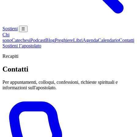
Sostieni
☰
Chi
sono
Catechesi
Podcast
Blog
Preghiere
Libri
Agenda
Calendario
Contatti
Sostieni l’apostolato
Recapiti
Contatti
Per appuntamenti, colloqui, confessioni, richieste spirituali e
informazioni sull'apostolato.