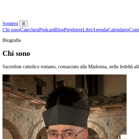
Sostieni
☰
Chi sono
Catechesi
Podcast
Blog
Preghiere
Libri
Agenda
Calendario
Conta
Biografia
Chi sono
Sacerdote cattolico romano, consacrato alla Madonna, nella fedeltà all