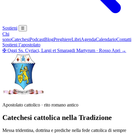
Sostieni
☰
Chi
sono
Catechesi
Podcast
Blog
Preghiere
Libri
Agenda
Calendario
Contatti
Sostieni l’apostolato
✠
Oggi
Ss. Cyriaci, Largi et Smaragdi Martyrum
·
Rosso
Apri →
Apostolato cattolico · rito romano antico
Catechesi cattolica nella Tradizione
Messa tridentina, dottrina e prediche nella fede cattolica di sempre