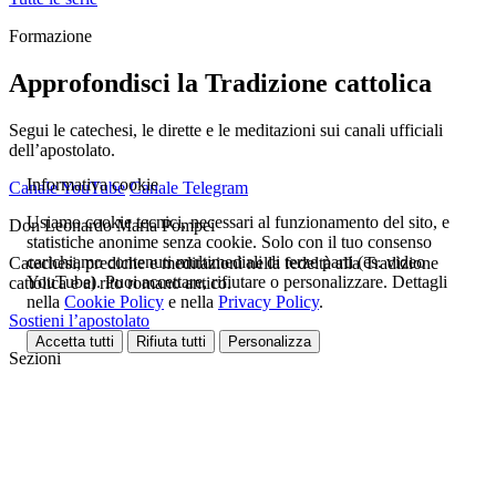
Formazione
Approfondisci la Tradizione cattolica
Segui le catechesi, le dirette e le meditazioni sui canali ufficiali
dell’apostolato.
Informativa cookie
Canale YouTube
Canale Telegram
Usiamo cookie tecnici, necessari al funzionamento del sito, e
Don Leonardo Maria Pompei
statistiche anonime senza cookie. Solo con il tuo consenso
carichiamo contenuti multimediali di terze parti (es. video
Catechesi, prediche e meditazioni nella fedeltà alla Tradizione
YouTube). Puoi accettare, rifiutare o personalizzare. Dettagli
cattolica e al rito romano antico.
nella
Cookie Policy
e nella
Privacy Policy
.
Sostieni l’apostolato
Accetta tutti
Rifiuta tutti
Personalizza
Sezioni
Chi sono
Catechesi
Podcast
Blog
Preghiere
Libri