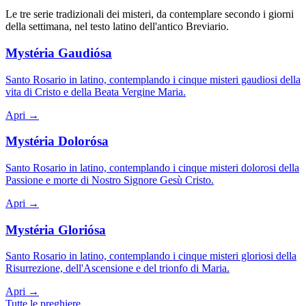
Le tre serie tradizionali dei misteri, da contemplare secondo i giorni
della settimana, nel testo latino dell'antico Breviario.
Mystéria Gaudiósa
Santo Rosario in latino, contemplando i cinque misteri gaudiosi della
vita di Cristo e della Beata Vergine Maria.
Apri →
Mystéria Dolorósa
Santo Rosario in latino, contemplando i cinque misteri dolorosi della
Passione e morte di Nostro Signore Gesù Cristo.
Apri →
Mystéria Gloriósa
Santo Rosario in latino, contemplando i cinque misteri gloriosi della
Risurrezione, dell'Ascensione e del trionfo di Maria.
Apri →
Tutte le preghiere