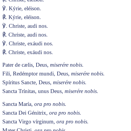
℣. Kýrie, eléison.
℟. Kýrie, eléison.
℣. Christe, audi nos.
℟. Christe, audi nos.
℣. Christe, exáudi nos.
℟. Christe, exáudi nos.
Pater de cælis, Deus,
miserére nobis.
Fili, Redémptor mundi, Deus,
miserére nobis.
Spíritus Sancte, Deus,
miserére nobis.
Sancta Trínitas, unus Deus,
miserére nobis.
Sancta María,
ora pro nobis.
Sancta Dei Génitrix,
ora pro nobis.
Sancta Virgo vírginum,
ora pro nobis.
Mater Christi,
ora pro nobis.