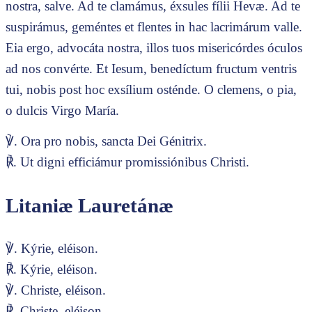
nostra, salve. Ad te clamámus, éxsules fílii Hevæ. Ad te
suspirámus, geméntes et flentes in hac lacrimárum valle.
Eia ergo, advocáta nostra, illos tuos misericórdes óculos
ad nos convérte. Et Iesum, benedíctum fructum ventris
tui, nobis post hoc exsílium osténde. O clemens, o pia,
o dulcis Virgo María.
℣. Ora pro nobis, sancta Dei Génitrix.
℟. Ut digni efficiámur promissiónibus Christi.
Litaniæ Lauretánæ
℣. Kýrie, eléison.
℟. Kýrie, eléison.
℣. Christe, eléison.
℟. Christe, eléison.