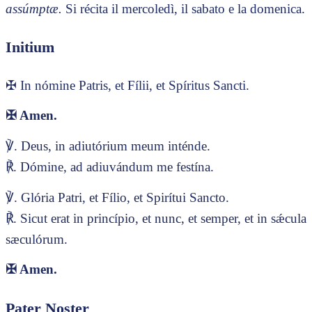
assúmptæ.
Si récita il mercoledì, il sabato e la domenica.
Initium
✠ In nómine Patris, et Fílii, et Spíritus Sancti.
✠
Amen.
℣. Deus, in adiutórium meum inténde.
℟. Dómine, ad adiuvándum me festína.
℣. Glória Patri, et Fílio, et Spirítui Sancto.
℟. Sicut erat in princípio, et nunc, et semper, et in sǽcula
sæculórum.
✠
Amen.
Pater Noster