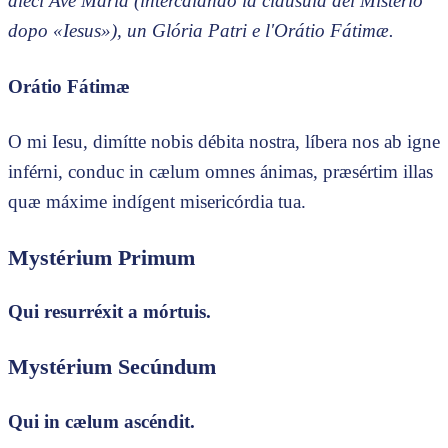
díeci Ave María (intercalándo la clausula del Mistério
dopo «Iesus»), un Glória Patri e l'Orátio Fátimæ.
Orátio Fátimæ
O mi Iesu, dimítte nobis débita nostra, líbera nos ab igne
inférni, conduc in cælum omnes ánimas, præsértim illas
quæ máxime indígent misericórdia tua.
Mystérium Primum
Qui resurréxit a mórtuis.
Mystérium Secúndum
Qui in cælum ascéndit.