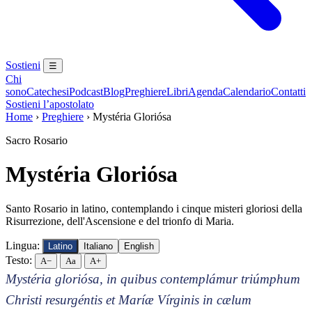
Sostieni
☰
Chi
sono
Catechesi
Podcast
Blog
Preghiere
Libri
Agenda
Calendario
Contatti
Sostieni l’apostolato
Home
›
Preghiere
›
Mystéria Gloriósa
Sacro Rosario
Mystéria Gloriósa
Santo Rosario in latino, contemplando i cinque misteri gloriosi della
Risurrezione, dell'Ascensione e del trionfo di Maria.
Lingua:
Latino
Italiano
English
Testo:
A−
Aa
A+
Mystéria gloriósa, in quibus contemplámur triúmphum
Christi resurgéntis et Maríæ Vírginis in cælum