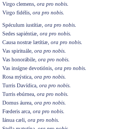
Virgo clemens,
ora pro nobis.
Virgo fidélis,
ora pro nobis.
Spéculum iustítiæ,
ora pro nobis.
Sedes sapiéntiæ,
ora pro nobis.
Causa nostræ lætítiæ,
ora pro nobis.
Vas spirituále,
ora pro nobis.
Vas honorábile,
ora pro nobis.
Vas insígne devotiónis,
ora pro nobis.
Rosa mýstica,
ora pro nobis.
Turris Davídica,
ora pro nobis.
Turris ebúrnea,
ora pro nobis.
Domus áurea,
ora pro nobis.
Fœderis arca,
ora pro nobis.
Iánua cæli,
ora pro nobis.
Stella matutína,
ora pro nobis.