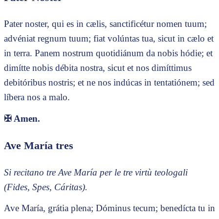
Pater noster, qui es in cælis, sanctificétur nomen tuum;
advéniat regnum tuum; fiat volúntas tua, sicut in cælo et
in terra. Panem nostrum quotidiánum da nobis hódie; et
dimítte nobis débita nostra, sicut et nos dimíttimus
debitóribus nostris; et ne nos indúcas in tentatiónem; sed
líbera nos a malo.
✠
Amen.
Ave María tres
Si recitano tre Ave María per le tre virtù teologali
(Fides, Spes, Cáritas).
Ave María, grátia plena; Dóminus tecum; benedícta tu in