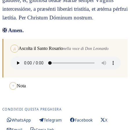
gaudére; et, gloriósa beátæ Maríæ semper Vírginis
intercessióne, a præsénti liberári tristítia, et ætérna pérfrui
lætítia. Per Christum Dóminum nostrum.
✠
Amen.
Ascolta il Santo Rosario
♫
nella voce di Don Leonardo
Nota
CONDIVIDI QUESTA PREGHIERA
WhatsApp
Telegram
Facebook
X
Email
Copia link