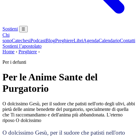
Sostieni
☰
Chi
sono
Catechesi
Podcast
Blog
Preghiere
Libri
Agenda
Calendario
Contatti
Sostieni l’apostolato
Home
›
Preghiere
›
Per i defunti
Per le Anime Sante del
Purgatorio
O dolcissimo Gesù, per il sudore che patisti nell'orto degli ulivi, abbi
pietà delle anime benedette del purgatorio, specialmente di quella
che Ti raccomandiamo e dell'anima più abbandonata. L'eterno
riposo O dolcissimo
O dolcissimo Gesù, per il sudore che patisti nell'orto