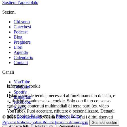
Sostieni l’apostolato
Sezioni
Chi sono
Catechesi
Podcast
Blog
Preghiere
Libri
Agenda
Calendario
Contatti
Canali
YouTube
Informativa cookie
Telegram
Spotify
Usiamo cookie tecnici, necessari al funzionamento del sito, e
Instagram
statistiche anonime senza cookie. Solo con il tuo consenso
Facebook
carichiamo contenuti multimediali di terze parti (es. video
X.com
YouTube). Puoi accettare, rifiutare o personalizzare. Dettagli
nella
Cookie Policy
e nella
Privacy Policy
.
© 2026 Don Leonardo Maria Pompei — Tutti i diritti riservati
Privacy Policy
Cookie Policy
Termini di Servizio
Gestisci cookie
Accetta tutti
Rifiuta tutti
Personalizza