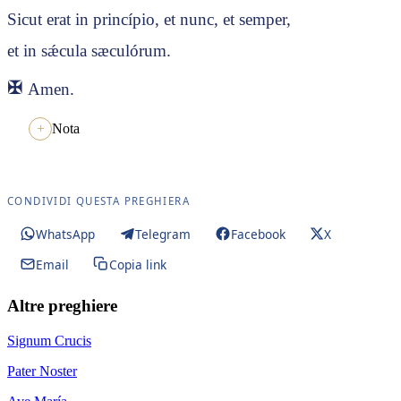
Sicut erat in princípio, et nunc, et semper,
et in sǽcula sæculórum.
✠
Amen.
Nota
CONDIVIDI QUESTA PREGHIERA
WhatsApp
Telegram
Facebook
X
Email
Copia link
Altre preghiere
Signum Crucis
Pater Noster