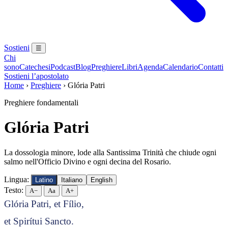
Sostieni
☰
Chi
sono
Catechesi
Podcast
Blog
Preghiere
Libri
Agenda
Calendario
Contatti
Sostieni l’apostolato
Home
›
Preghiere
›
Glória Patri
Preghiere fondamentali
Glória Patri
La dossologia minore, lode alla Santissima Trinità che chiude ogni
salmo nell'Officio Divino e ogni decina del Rosario.
Lingua:
Latino
Italiano
English
Testo:
A−
Aa
A+
Glória Patri, et Fílio,
et Spirítui Sancto.