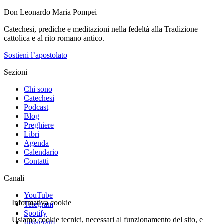
Don Leonardo Maria Pompei
Catechesi, prediche e meditazioni nella fedeltà alla Tradizione
cattolica e al rito romano antico.
Sostieni l’apostolato
Sezioni
Chi sono
Catechesi
Podcast
Blog
Preghiere
Libri
Agenda
Calendario
Contatti
Canali
YouTube
Informativa cookie
Telegram
Spotify
Usiamo cookie tecnici, necessari al funzionamento del sito, e
Instagram