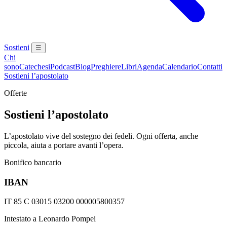
Sostieni
☰
Chi
sono
Catechesi
Podcast
Blog
Preghiere
Libri
Agenda
Calendario
Contatti
Sostieni l’apostolato
Offerte
Sostieni l’apostolato
L’apostolato vive del sostegno dei fedeli. Ogni offerta, anche
piccola, aiuta a portare avanti l’opera.
Bonifico bancario
IBAN
IT 85 C 03015 03200 000005800357
Intestato a Leonardo Pompei