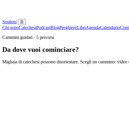
Sostieni
☰
Chi sono
Catechesi
Podcast
Blog
Preghiere
Libri
Agenda
Calendario
Conta
Cammini guidati · 5 percorsi
Da dove vuoi cominciare?
Migliaia di catechesi possono disorientare. Scegli un cammino: video e