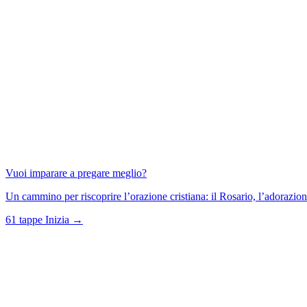
Vuoi imparare a pregare meglio?
Un cammino per riscoprire l’orazione cristiana: il Rosario, l’adorazione
61 tappe
Inizia →