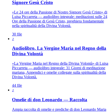
Signore Gesù Cristo
«Le 24 ore della Passione di Nostro Signore Gesù Cristo» di
Luisa Piccarreta — audiolibro integrale: meditazioni sulle 24
Ore della Passione di Gesù Cristo, preghiera fondamentale
nella spiritualità della Divina Volontà.
30 file
♪
Audiolibro. La Vergine Maria nel Regno della
Madonna · Maria Santissima · Ma
Divina Volontà
«La Vergine Maria nel Regno della Divina Volontà» di Luisa
Piccarreta — audiolibro integrale: 31 Giorni di meditazione
mariana, Appendici e omelie collegate sulla spiritualità della
Divina Volontà.
44 file
♪
Omelie di don Leonardo — Raccolta
Ampia raccolta di omelie e prediche di don Leonardo Maria