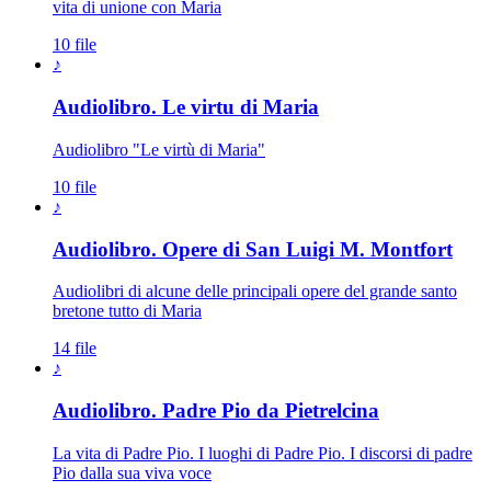
vita di unione con Maria
10 file
♪
Audiolibro. Le virtu di Maria
Audiolibro "Le virtù di Maria"
10 file
♪
Audiolibro. Opere di San Luigi M. Montfort
Audiolibri di alcune delle principali opere del grande santo
bretone tutto di Maria
14 file
♪
Audiolibro. Padre Pio da Pietrelcina
La vita di Padre Pio. I luoghi di Padre Pio. I discorsi di padre
Pio dalla sua viva voce