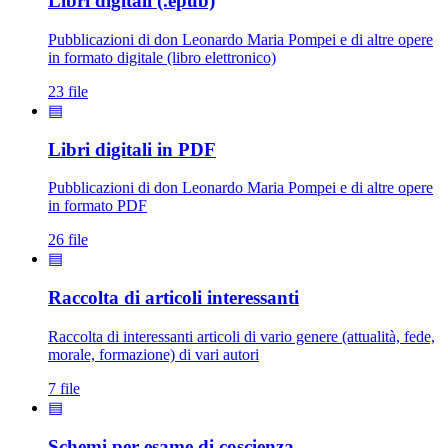
Libri digitali (.epub)
Pubblicazioni di don Leonardo Maria Pompei e di altre opere
in formato digitale (libro elettronico)
23 file
▤
Libri digitali in PDF
Pubblicazioni di don Leonardo Maria Pompei e di altre opere
in formato PDF
26 file
▤
Raccolta di articoli interessanti
Raccolta di interessanti articoli di vario genere (attualità, fede,
morale, formazione) di vari autori
7 file
▤
Schemi per esame di coscienza