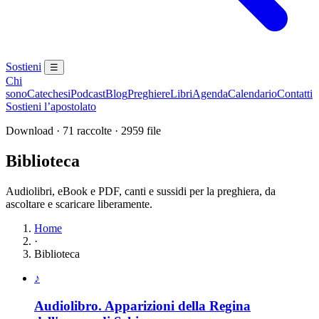
Sostieni
☰
Chi
sono
Catechesi
Podcast
Blog
Preghiere
Libri
Agenda
Calendario
Contatti
Sostieni l’apostolato
Download · 71 raccolte · 2959 file
Biblioteca
Audiolibri, eBook e PDF, canti e sussidi per la preghiera, da
ascoltare e scaricare liberamente.
Home
·
Biblioteca
Elenco delle raccolte disponibili
♪
Audiolibro. Apparizioni della Regina