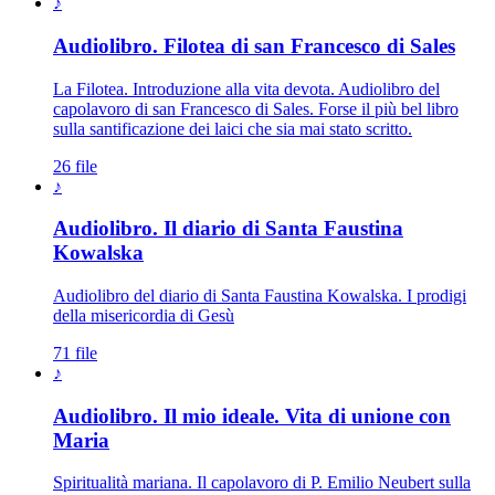
♪
Audiolibro. Filotea di san Francesco di Sales
La Filotea. Introduzione alla vita devota. Audiolibro del
capolavoro di san Francesco di Sales. Forse il più bel libro
sulla santificazione dei laici che sia mai stato scritto.
26 file
♪
Audiolibro. Il diario di Santa Faustina
Kowalska
Audiolibro del diario di Santa Faustina Kowalska. I prodigi
della misericordia di Gesù
71 file
♪
Audiolibro. Il mio ideale. Vita di unione con
Maria
Spiritualità mariana. Il capolavoro di P. Emilio Neubert sulla