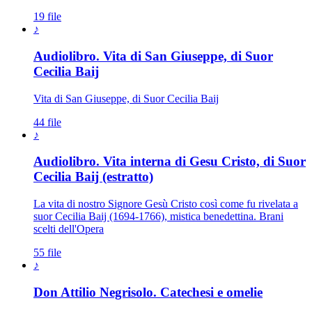
19 file
♪
Audiolibro. Vita di San Giuseppe, di Suor
Patriarca San Giuseppe · Sposo di M
Cecilia Baij
Vita di San Giuseppe, di Suor Cecilia Baij
44 file
♪
Audiolibro. Vita interna di Gesu Cristo, di Suor
Cecilia Baij (estratto)
La vita di nostro Signore Gesù Cristo così come fu rivelata a
suor Cecilia Baij (1694-1766), mistica benedettina. Brani
scelti dell'Opera
55 file
♪
Don Attilio Negrisolo. Catechesi e omelie