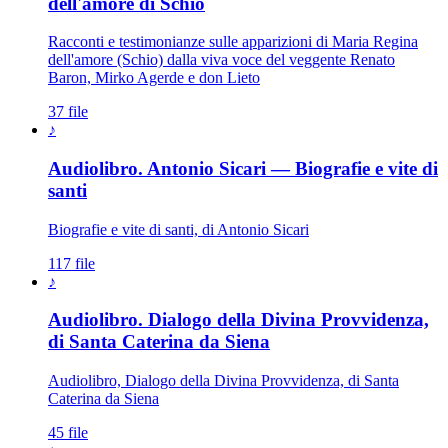
dell'amore di Schio
Racconti e testimonianze sulle apparizioni di Maria Regina
dell'amore (Schio) dalla viva voce del veggente Renato
Baron, Mirko Agerde e don Lieto
37 file
♪
Audiolibro. Antonio Sicari — Biografie e vite di
santi
Biografie e vite di santi, di Antonio Sicari
117 file
♪
Audiolibro. Dialogo della Divina Provvidenza,
di Santa Caterina da Siena
Audiolibro, Dialogo della Divina Provvidenza, di Santa
Caterina da Siena
45 file