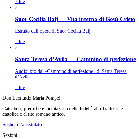
7 file
♪
Suor Cecilia Baij — Vita interna di Gesù Cristo
Estratto dall’opera di Suor Cecilia Baij.
1 file
♪
Santa Teresa d’Avila — Cammino di perfezione
Audiolibro dal «Cammino di perfezione» di Santa Teresa
d’Avila.
1 file
Don Leonardo Maria Pompei
Catechesi, prediche e meditazioni nella fedeltà alla Tradizione
cattolica e al rito romano antico.
Sostieni l’apostolato
Sezioni