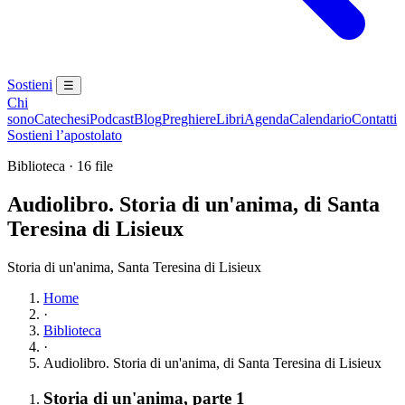
Sostieni
☰
Chi
sono
Catechesi
Podcast
Blog
Preghiere
Libri
Agenda
Calendario
Contatti
Sostieni l’apostolato
Biblioteca · 16 file
Audiolibro. Storia di un'anima, di Santa
Teresina di Lisieux
Storia di un'anima, Santa Teresina di Lisieux
Home
·
Biblioteca
·
Audiolibro. Storia di un'anima, di Santa Teresina di Lisieux
Elenco dei contenuti
Elemento 1:
Storia di un'anima, parte 1