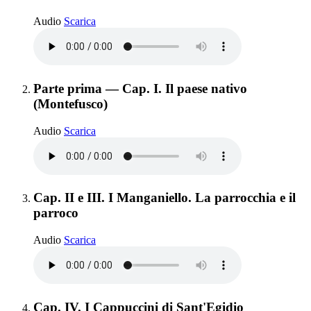
Prefazione
Audio
Scarica
Elemento 2:
Parte prima — Cap. I. Il paese nativo
(Montefusco)
Parte prima — Cap. I. Il paese nativo (Montefusc
Audio
Scarica
Elemento 3:
Cap. II e III. I Manganiello. La parrocchia e il
parroco
Cap. II e III. I Manganiello. La parrocchia e il pa
Audio
Scarica
Elemento 4:
Cap. IV. I Cappuccini di Sant'Egidio