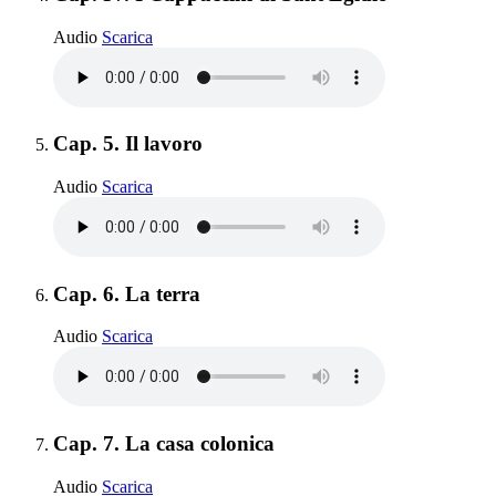
Cap. IV. I Cappuccini di Sant'Egidio
Audio
Scarica
Elemento 5:
Cap. 5. Il lavoro
Cap. 5. Il lavoro
Audio
Scarica
Elemento 6:
Cap. 6. La terra
Cap. 6. La terra
Audio
Scarica
Elemento 7:
Cap. 7. La casa colonica
Cap. 7. La casa colonica
Audio
Scarica