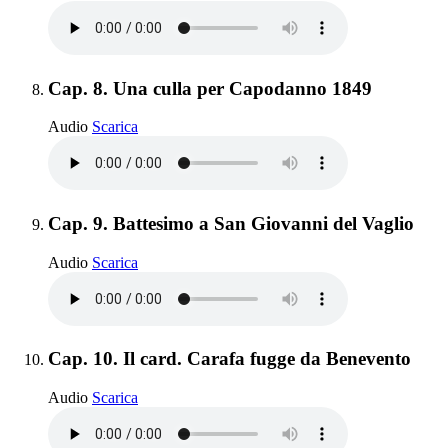
Elemento 8:
Cap. 8. Una culla per Capodanno 1849
Cap. 8. Una culla per Capodanno 1849
Audio
Scarica
Elemento 9:
Cap. 9. Battesimo a San Giovanni del Vaglio
Cap. 9. Battesimo a San Giovanni del Vaglio
Audio
Scarica
Elemento 10:
Cap. 10. Il card. Carafa fugge da Benevento
Cap. 10. Il card. Carafa fugge da Benevento
Audio
Scarica