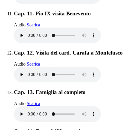
Elemento 11:
Cap. 11. Pio IX visita Benevento
Cap. 11. Pio IX visita Benevento
Audio
Scarica
Elemento 12:
Cap. 12. Visita del card. Carafa a Montefusco
Cap. 12. Visita del card. Carafa a Montefusco
Audio
Scarica
Elemento 13:
Cap. 13. Famiglia al completo
Cap. 13. Famiglia al completo
Audio
Scarica