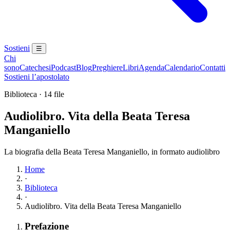
Sostieni
☰
Chi
sono
Catechesi
Podcast
Blog
Preghiere
Libri
Agenda
Calendario
Contatti
Sostieni l’apostolato
Biblioteca · 14 file
Audiolibro. Vita della Beata Teresa
Manganiello
La biografia della Beata Teresa Manganiello, in formato audiolibro
Home
·
Biblioteca
·
Audiolibro. Vita della Beata Teresa Manganiello
Elenco dei contenuti
Elemento 1:
Prefazione