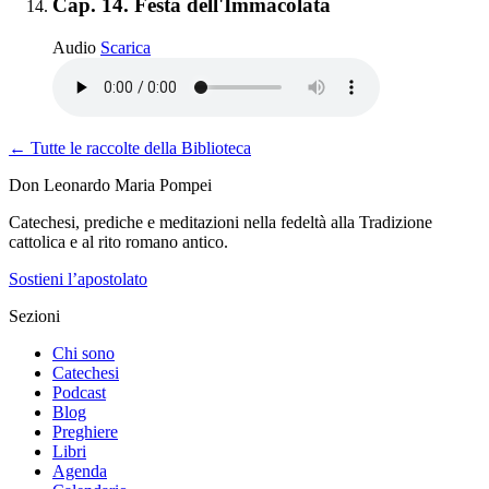
Elemento 14:
Cap. 14. Festa dell'Immacolata
Cap. 14. Festa dell'Immacolata
Audio
Scarica
← Tutte le raccolte della Biblioteca
Don Leonardo Maria Pompei
Catechesi, prediche e meditazioni nella fedeltà alla Tradizione
cattolica e al rito romano antico.
Sostieni l’apostolato
Sezioni
Chi sono
Catechesi
Podcast
Blog
Preghiere
Libri
Agenda