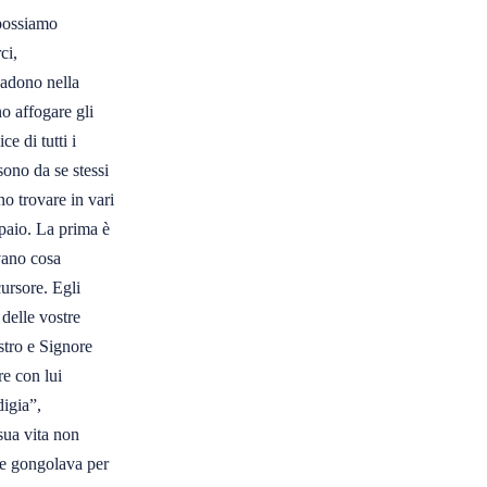
ossiamo 

i, 

adono nella 

 affogare gli 

 di tutti i 

ono da se stessi 

o trovare in vari 

paio. La prima è 

ano cosa 

ursore. Egli 

elle vostre 

stro e Signore
e con lui 

gia”, 

ua vita non 

e gongolava per 
