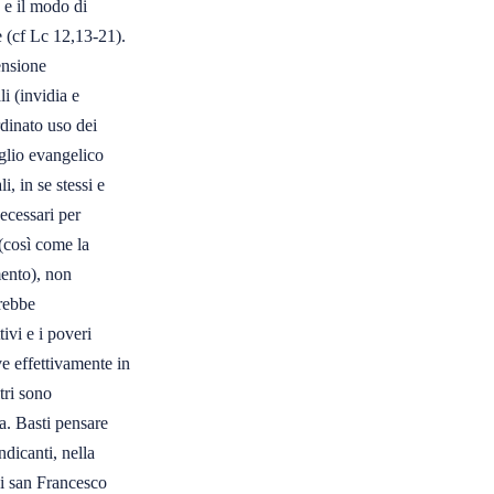
e il modo di 

 (cf Lc 12,13-21). 

nsione 

 (invidia e 

dinato uso dei 

glio evangelico 

 in se stessi e 

cessari per 

così come la 

nto), non 

ebbe 

vi e i poveri 

e effettivamente in 

ri sono 

. Basti pensare 

icanti, nella 

i san Francesco 
