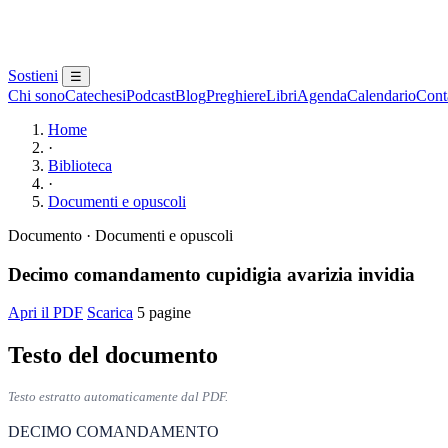
Sostieni
☰
Chi sono
Catechesi
Podcast
Blog
Preghiere
Libri
Agenda
Calendario
Conta
Home
·
Biblioteca
·
Documenti e opuscoli
Documento · Documenti e opuscoli
Decimo comandamento cupidigia avarizia invidia
Apri il PDF
Scarica
5 pagine
Testo del documento
Testo estratto automaticamente dal PDF.
DECIMO COMANDAMENTO 
