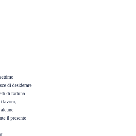
ettimo 

ce di desiderare 

ti di fortuna 

 lavoro, 

alcune 

te il presente 

i 
