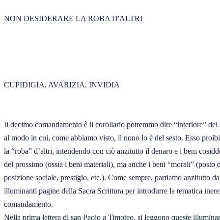
NON DESIDERARE LA ROBA D'ALTRI 

CUPIDIGIA, AVARIZIA, INVIDIA 

Il decimo comandamento è il corollario potremmo dire “interiore” del s
al modo in cui, come abbiamo visto, il nono lo è del sesto. Esso proibis
la “roba” d’altri, intendendo con ciò anzitutto il denaro e i beni cosiddet
del prossimo (ossia i beni materiali), ma anche i beni “morali” (posto di
posizione sociale, prestigio, etc.). Come sempre, partiamo anzitutto da 
illuminanti pagine della Sacra Scrittura per introdurre la tematica ineren
comandamento. 

Nella prima lettera di san Paolo a Timoteo, si leggono queste illuminant