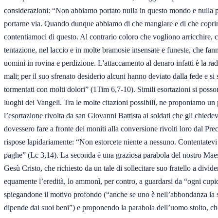
considerazioni: “Non abbiamo portato nulla in questo mondo e nulla p
portarne via. Quando dunque abbiamo di che mangiare e di che coprirc
contentiamoci di questo. Al contrario coloro che vogliono arricchire, c
tentazione, nel laccio e in molte bramosie insensate e funeste, che fanno
uomini in rovina e perdizione. L'attaccamento al denaro infatti è la radice
mali; per il suo sfrenato desiderio alcuni hanno deviato dalla fede e si s
tormentati con molti dolori” (1Tim 6,7-10). Simili esortazioni si posson
luoghi dei Vangeli. Tra le molte citazioni possibili, ne proponiamo un 
l’esortazione rivolta da san Giovanni Battista ai soldati che gli chiedev
dovessero fare a fronte dei moniti alla conversione rivolti loro dal Prec
rispose lapidariamente: “Non estorcete niente a nessuno. Contentatevi d
paghe” (Lc 3,14). La seconda è una graziosa parabola del nostro Mae
Gesù Cristo, che richiesto da un tale di sollecitare suo fratello a divider
equamente l’eredità, lo ammonì, per contro, a guardarsi da “ogni cupidi
spiegandone il motivo profondo (“anche se uno è nell’abbondanza la s
dipende dai suoi beni”) e proponendo la parabola dell’uomo stolto, ch