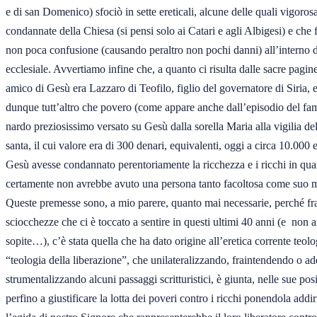
e di san Domenico) sfociò in sette ereticali, alcune delle quali vigoros
condannate della Chiesa (si pensi solo ai Catari e agli Albigesi) e che f
non poca confusione (causando peraltro non pochi danni) all’interno d
ecclesiale. Avvertiamo infine che, a quanto ci risulta dalle sacre pagine,
amico di Gesù era Lazzaro di Teofilo, figlio del governatore di Siria, e 
dunque tutt’altro che povero (come appare anche dall’episodio del famo
nardo preziosissimo versato su Gesù dalla sorella Maria alla vigilia del
santa, il cui valore era di 300 denari, equivalenti, oggi a circa 10.000 
Gesù avesse condannato perentoriamente la ricchezza e i ricchi in quant
certamente non avrebbe avuto una persona tanto facoltosa come suo mi
Queste premesse sono, a mio parere, quanto mai necessarie, perché fra 
sciocchezze che ci è toccato a sentire in questi ultimi 40 anni (e  non an
sopite…), c’è stata quella che ha dato origine all’eretica corrente teol
“teologia della liberazione”, che unilateralizzando, fraintendendo o addi
strumentalizzando alcuni passaggi scritturistici, è giunta, nelle sue posi
perfino a giustificare la lotta dei poveri contro i ricchi ponendola addirit