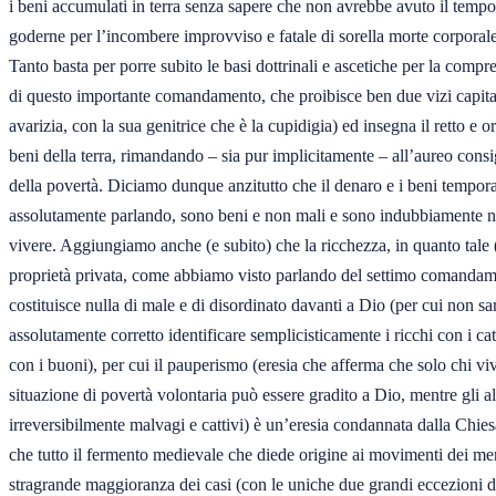
i beni accumulati in terra senza sapere che non avrebbe avuto il tempo 
goderne per l’incombere improvviso e fatale di sorella morte corporale
Tanto basta per porre subito le basi dottrinali e ascetiche per la compre
di questo importante comandamento, che proibisce ben due vizi capitali
avarizia, con la sua genitrice che è la cupidigia) ed insegna il retto e or
beni della terra, rimandando – sia pur implicitamente – all’aureo consi
della povertà. Diciamo dunque anzitutto che il denaro e i beni temporali,
assolutamente parlando, sono beni e non mali e sono indubbiamente ne
vivere. Aggiungiamo anche (e subito) che la ricchezza, in quanto tale (
proprietà privata, come abbiamo visto parlando del settimo comandame
costituisce nulla di male e di disordinato davanti a Dio (per cui non sar
assolutamente corretto identificare semplicisticamente i ricchi con i catti
con i buoni), per cui il pauperismo (eresia che afferma che solo chi viv
situazione di povertà volontaria può essere gradito a Dio, mentre gli alt
irreversibilmente malvagi e cattivi) è un’eresia condannata dalla Chiesa
che tutto il fermento medievale che diede origine ai movimenti dei mend
stragrande maggioranza dei casi (con le uniche due grandi eccezioni d