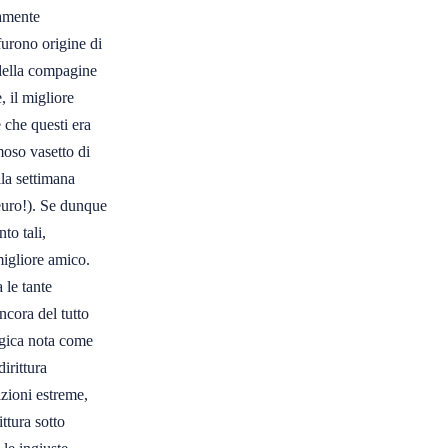
amente 

urono origine di 

ella compagine 

 il migliore 

che questi era 

so vasetto di 

la settimana 

euro!). Se dunque 

o tali, 

gliore amico. 

le tante 

cora del tutto 

ogica nota come 

rittura 

zioni estreme, 

tura sotto 
