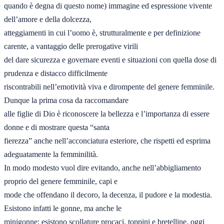
quando è degna di questo nome) immagine ed espressione vivente 
dell’amore e della dolcezza, 

atteggiamenti in cui l’uomo è, strutturalmente e per definizione 
carente, a vantaggio delle prerogative virili 

del dare sicurezza e governare eventi e situazioni con quella dose di 
prudenza e distacco difficilmente 

riscontrabili nell’emotività viva e dirompente del genere femminile. 
Dunque la prima cosa da raccomandare 

alle figlie di Dio è riconoscere la bellezza e l’importanza di essere 
donne e di mostrare questa “santa 

fierezza” anche nell’acconciatura esteriore, che rispetti ed esprima 
adeguatamente la femminilità. 

In modo modesto vuol dire evitando, anche nell’abbigliamento 
proprio del genere femminile, capi e 

mode che offendano il decoro, la decenza, il pudore e la modestia. 
Esistono infatti le gonne, ma anche le 

minigonne; esistono scollature procaci, toppini e bretelline, oggi 