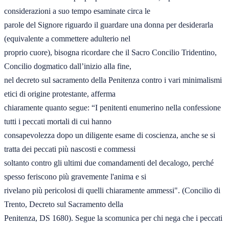
considerazioni a suo tempo esaminate circa le 

parole del Signore riguardo il guardare una donna per desiderarla 
(equivalente a commettere adulterio nel 

proprio cuore), bisogna ricordare che il Sacro Concilio Tridentino, 
Concilio dogmatico dall’inizio alla fine, 

nel decreto sul sacramento della Penitenza contro i vari minimalismi 
etici di origine protestante, afferma 

chiaramente quanto segue: “I penitenti enumerino nella confessione 
tutti i peccati mortali di cui hanno 

consapevolezza dopo un diligente esame di coscienza, anche se si 
tratta dei peccati più nascosti e commessi 

soltanto contro gli ultimi due comandamenti del decalogo, perché 
spesso feriscono più gravemente l'anima e si 

rivelano più pericolosi di quelli chiaramente ammessi". (Concilio di 
Trento, Decreto sul Sacramento della 

Penitenza, DS 1680). Segue la scomunica per chi nega che i peccati 