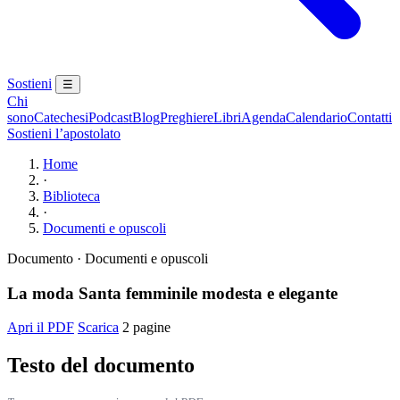
Sostieni
☰
Chi
sono
Catechesi
Podcast
Blog
Preghiere
Libri
Agenda
Calendario
Contatti
Sostieni l’apostolato
Home
·
Biblioteca
·
Documenti e opuscoli
Documento · Documenti e opuscoli
La moda Santa femminile modesta e elegante
Apri il PDF
Scarica
2 pagine
Testo del documento