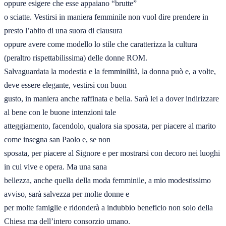
oppure esigere che esse appaiano “brutte” 

o sciatte. Vestirsi in maniera femminile non vuol dire prendere in 
presto l’abito di una suora di clausura 

oppure avere come modello lo stile che caratterizza la cultura 
(peraltro rispettabilissima) delle donne ROM. 

Salvaguardata la modestia e la femminilità, la donna può e, a volte, 
deve essere elegante, vestirsi con buon 

gusto, in maniera anche raffinata e bella. Sarà lei a dover indirizzare 
al bene con le buone intenzioni tale 

atteggiamento, facendolo, qualora sia sposata, per piacere al marito 
come insegna san Paolo e, se non 

sposata, per piacere al Signore e per mostrarsi con decoro nei luoghi 
in cui vive e opera. Ma una sana 

bellezza, anche quella della moda femminile, a mio modestissimo 
avviso, sarà salvezza per molte donne e 

per molte famiglie e ridonderà a indubbio beneficio non solo della 
Chiesa ma dell’intero consorzio umano.