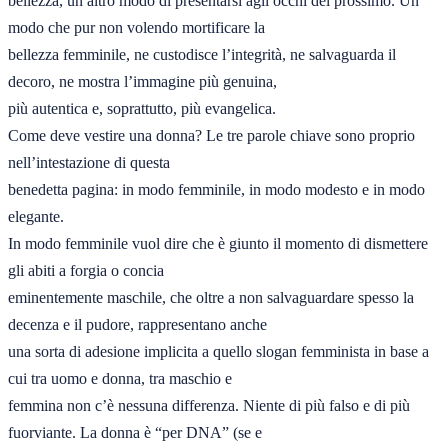
bellezza, un altro modo di presentarsi agli occhi del prossimo. Un 
modo che pur non volendo mortificare la 

bellezza femminile, ne custodisce l’integrità, ne salvaguarda il 
decoro, ne mostra l’immagine più genuina, 

più autentica e, soprattutto, più evangelica. 

Come deve vestire una donna? Le tre parole chiave sono proprio 
nell’intestazione di questa 

benedetta pagina: in modo femminile, in modo modesto e in modo 
elegante.  

In modo femminile vuol dire che è giunto il momento di dismettere 
gli abiti a forgia o concia 

eminentemente maschile, che oltre a non salvaguardare spesso la 
decenza e il pudore, rappresentano anche 

una sorta di adesione implicita a quello slogan femminista in base a 
cui tra uomo e donna, tra maschio e 

femmina non c’è nessuna differenza. Niente di più falso e di più 
fuorviante. La donna è “per DNA” (se e 
