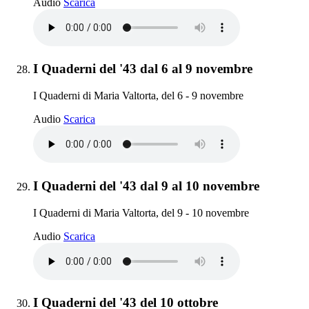
I Quaderni del '43 dal 5 al 6 novembre
Audio
Scarica
Elemento 28:
I Quaderni del '43 dal 6 al 9 novembre
I Quaderni di Maria Valtorta, del 6 - 9 novembre
I Quaderni del '43 dal 6 al 9 novembre
Audio
Scarica
Elemento 29:
I Quaderni del '43 dal 9 al 10 novembre
I Quaderni di Maria Valtorta, del 9 - 10 novembre
I Quaderni del '43 dal 9 al 10 novembre
Audio
Scarica
Elemento 30:
I Quaderni del '43 del 10 ottobre