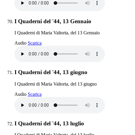
Elemento 70:
I Quaderni del '44, 13 Gennaio
I Quaderni di Maria Valtorta, del 13 Gennaio
I Quaderni del '44, 13 Gennaio
Audio
Scarica
Elemento 71:
I Quaderni del '44, 13 giugno
I Quaderni di Maria Valtorta, del 13 giugno
I Quaderni del '44, 13 giugno
Audio
Scarica
Elemento 72:
I Quaderni del '44, 13 luglio
I Quaderni di Maria Valtorta, del 13 luglio