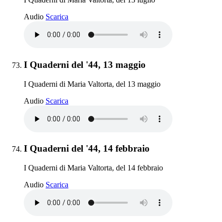
I Quaderni del '44, 13 luglio
Audio
Scarica
Elemento 73:
I Quaderni del '44, 13 maggio
I Quaderni di Maria Valtorta, del 13 maggio
I Quaderni del '44, 13 maggio
Audio
Scarica
Elemento 74:
I Quaderni del '44, 14 febbraio
I Quaderni di Maria Valtorta, del 14 febbraio
I Quaderni del '44, 14 febbraio
Audio
Scarica