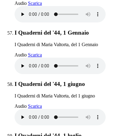
I Quaderni del '43, dal 30 al 31 dicembre
Audio
Scarica
Elemento 57:
I Quaderni del '44, 1 Gennaio
I Quaderni di Maria Valtorta, del 1 Gennaio
I Quaderni del '44, 1 Gennaio
Audio
Scarica
Elemento 58:
I Quaderni del '44, 1 giugno
I Quaderni di Maria Valtorta, del 1 giugno
I Quaderni del '44, 1 giugno
Audio
Scarica
Elemento 59:
I Quaderni del '44, 1 luglio