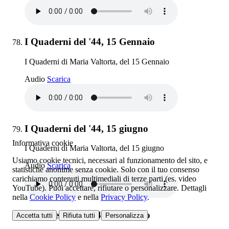
Elemento 78:
I Quaderni del '44, 15 Gennaio
I Quaderni di Maria Valtorta, del 15 Gennaio
I Quaderni del '44, 15 Gennaio
Audio
Scarica
Elemento 79:
I Quaderni del '44, 15 giugno
Informativa cookie
I Quaderni di Maria Valtorta, del 15 giugno
Usiamo cookie tecnici, necessari al funzionamento del sito, e
I Quaderni del '44, 15 giugno
Audio
Scarica
statistiche anonime senza cookie. Solo con il tuo consenso
carichiamo contenuti multimediali di terze parti (es. video
YouTube). Puoi accettare, rifiutare o personalizzare. Dettagli
nella
Cookie Policy
e nella
Privacy Policy
.
Elemento 80:
I Quaderni del '44, 15 maggio
Accetta tutti
Rifiuta tutti
Personalizza