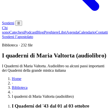
Sostieni
☰
Chi
sono
Catechesi
Podcast
Blog
Preghiere
Libri
Agenda
Calendario
Contatti
Sostieni l’apostolato
Biblioteca · 232 file
I quaderni di Maria Valtorta (audiolibro)
I Quaderni di Maria Valtorta. Audiolibro su alcuni passi importanti
dei Quaderni della grande mistica italiana
Home
·
Biblioteca
·
I quaderni di Maria Valtorta (audiolibro)
Elenco dei contenuti
Elemento 1:
I Quaderni del '43 dal 01 al 03 ottobre