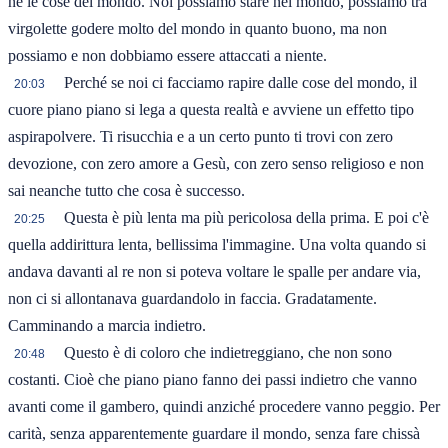
né le cose del mondo. Noi possiamo stare nel mondo, possiamo tra
virgolette godere molto del mondo in quanto buono, ma non
possiamo e non dobbiamo essere attaccati a niente.
Perché se noi ci facciamo rapire dalle cose del mondo, il
20:03
cuore piano piano si lega a questa realtà e avviene un effetto tipo
aspirapolvere. Ti risucchia e a un certo punto ti trovi con zero
devozione, con zero amore a Gesù, con zero senso religioso e non
sai neanche tutto che cosa è successo.
Questa è più lenta ma più pericolosa della prima. E poi c'è
20:25
quella addirittura lenta, bellissima l'immagine. Una volta quando si
andava davanti al re non si poteva voltare le spalle per andare via,
non ci si allontanava guardandolo in faccia. Gradatamente.
Camminando a marcia indietro.
Questo è di coloro che indietreggiano, che non sono
20:48
costanti. Cioè che piano piano fanno dei passi indietro che vanno
avanti come il gambero, quindi anziché procedere vanno peggio. Per
carità, senza apparentemente guardare il mondo, senza fare chissà