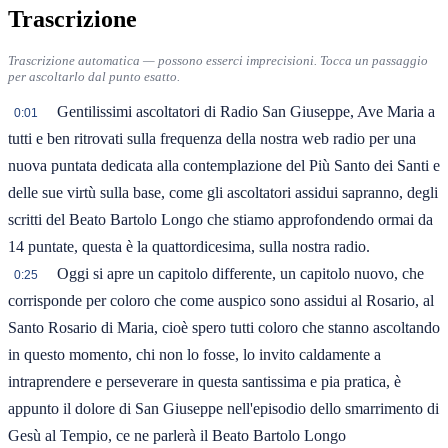
Trascrizione
Trascrizione automatica — possono esserci imprecisioni. Tocca un passaggio
per ascoltarlo dal punto esatto.
Gentilissimi ascoltatori di Radio San Giuseppe, Ave Maria a
0:01
tutti e ben ritrovati sulla frequenza della nostra web radio per una
nuova puntata dedicata alla contemplazione del Più Santo dei Santi e
delle sue virtù sulla base, come gli ascoltatori assidui sapranno, degli
scritti del Beato Bartolo Longo che stiamo approfondendo ormai da
14 puntate, questa è la quattordicesima, sulla nostra radio.
Oggi si apre un capitolo differente, un capitolo nuovo, che
0:25
corrisponde per coloro che come auspico sono assidui al Rosario, al
Santo Rosario di Maria, cioè spero tutti coloro che stanno ascoltando
in questo momento, chi non lo fosse, lo invito caldamente a
intraprendere e perseverare in questa santissima e pia pratica, è
appunto il dolore di San Giuseppe nell'episodio dello smarrimento di
Gesù al Tempio, ce ne parlerà il Beato Bartolo Longo