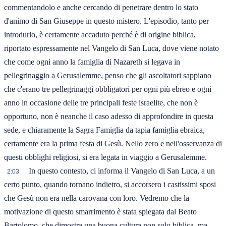
commentandolo e anche cercando di penetrare dentro lo stato
d'animo di San Giuseppe in questo mistero. L'episodio, tanto per
introdurlo, è certamente accaduto perché è di origine biblica,
riportato espressamente nel Vangelo di San Luca, dove viene notato
che come ogni anno la famiglia di Nazareth si legava in
pellegrinaggio a Gerusalemme, penso che gli ascoltatori sappiano
che c'erano tre pellegrinaggi obbligatori per ogni più ebreo e ogni
anno in occasione delle tre principali feste israelite, che non è
opportuno, non è neanche il caso adesso di approfondire in questa
sede, e chiaramente la Sagra Famiglia da tapia famiglia ebraica,
certamente era la prima festa di Gesù. Nello zero e nell'osservanza di
questi obblighi religiosi, si era legata in viaggio a Gerusalemme.
In questo contesto, ci informa il Vangelo di San Luca, a un
2:03
certo punto, quando tornano indietro, si accorsero i castissimi sposi
che Gesù non era nella carovana con loro. Vedremo che la
motivazione di questo smarrimento è stata spiegata dal Beato
Bartolomo, che dimostra una buona cultura non solo biblica, ma