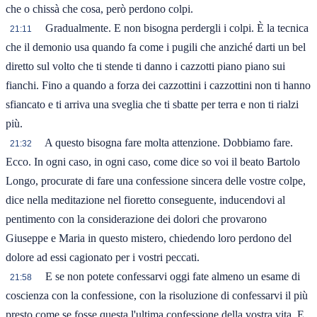
che o chissà che cosa, però perdono colpi.
Gradualmente. E non bisogna perdergli i colpi. È la tecnica
21:11
che il demonio usa quando fa come i pugili che anziché darti un bel
diretto sul volto che ti stende ti danno i cazzotti piano piano sui
fianchi. Fino a quando a forza dei cazzottini i cazzottini non ti hanno
sfiancato e ti arriva una sveglia che ti sbatte per terra e non ti rialzi
più.
A questo bisogna fare molta attenzione. Dobbiamo fare.
21:32
Ecco. In ogni caso, in ogni caso, come dice so voi il beato Bartolo
Longo, procurate di fare una confessione sincera delle vostre colpe,
dice nella meditazione nel fioretto conseguente, inducendovi al
pentimento con la considerazione dei dolori che provarono
Giuseppe e Maria in questo mistero, chiedendo loro perdono del
dolore ad essi cagionato per i vostri peccati.
E se non potete confessarvi oggi fate almeno un esame di
21:58
coscienza con la confessione, con la risoluzione di confessarvi il più
presto come se fosse questa l'ultima confessione della vostra vita. E