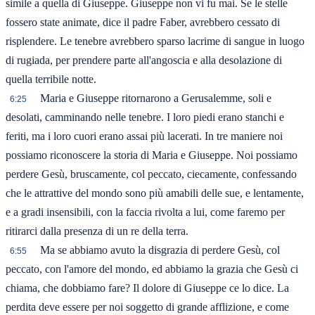
simile a quella di Giuseppe. Giuseppe non vi fu mai. Se le stelle
fossero state animate, dice il padre Faber, avrebbero cessato di
risplendere. Le tenebre avrebbero sparso lacrime di sangue in luogo
di rugiada, per prendere parte all'angoscia e alla desolazione di
quella terribile notte.
Maria e Giuseppe ritornarono a Gerusalemme, soli e
6:25
desolati, camminando nelle tenebre. I loro piedi erano stanchi e
feriti, ma i loro cuori erano assai più lacerati. In tre maniere noi
possiamo riconoscere la storia di Maria e Giuseppe. Noi possiamo
perdere Gesù, bruscamente, col peccato, ciecamente, confessando
che le attrattive del mondo sono più amabili delle sue, e lentamente,
e a gradi insensibili, con la faccia rivolta a lui, come faremo per
ritirarci dalla presenza di un re della terra.
Ma se abbiamo avuto la disgrazia di perdere Gesù, col
6:55
peccato, con l'amore del mondo, ed abbiamo la grazia che Gesù ci
chiama, che dobbiamo fare? Il dolore di Giuseppe ce lo dice. La
perdita deve essere per noi soggetto di grande afflizione, e come