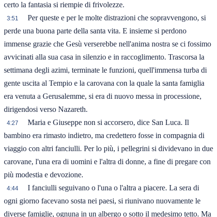
certo la fantasia si riempie di frivolezze.
Per queste e per le molte distrazioni che sopravvengono, si
3:51
perde una buona parte della santa vita. E insieme si perdono
immense grazie che Gesù verserebbe nell'anima nostra se ci fossimo
avvicinati alla sua casa in silenzio e in raccoglimento. Trascorsa la
settimana degli azimi, terminate le funzioni, quell'immensa turba di
gente uscita al Tempio e la carovana con la quale la santa famiglia
era venuta a Gerusalemme, si era di nuovo messa in processione,
dirigendosi verso Nazareth.
Maria e Giuseppe non si accorsero, dice San Luca. Il
4:27
bambino era rimasto indietro, ma credettero fosse in compagnia di
viaggio con altri fanciulli. Per lo più, i pellegrini si dividevano in due
carovane, l'una era di uomini e l'altra di donne, a fine di pregare con
più modestia e devozione.
I fanciulli seguivano o l'una o l'altra a piacere. La sera di
4:44
ogni giorno facevano sosta nei paesi, si riunivano nuovamente le
diverse famiglie, ognuna in un albergo o sotto il medesimo tetto. Ma