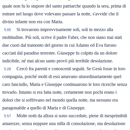
quale non fu lo stupore del santo patriarche quando la sera, prima di
entrare nel luogo dove volevano passare la notte, s'avvide che il
divino infante non era con Maria.
Si trovarono improvvisamente soli, soli in mezzo alla
5:05
moltitudine. Più soli, scrive il padre Faber, che non siano mai stati
due cuori dal tramonto del giorno in cui Adamo ed Eva furono
cacciati dal paradiso terrestre. Giuseppe fu colpito da un dolore
indicibile, né mai alcun santo provò più terribile desolazione.
Cercò fra parenti e conoscenti seguiti. Se Gesù fosse in loro
5:28
compagnia, poiché molti di essi amavano straordinariamente quel
caro fanciullo, Maria e Giuseppe continuarono le loro ricerche senza
trovarlo. Intanto si era fatta notte, certamente non pochi erano i
dolori che si soffrivano nel mondo quella notte, ma nessuno era
paragonabile a quello di Maria e di Giuseppe.
Molte notti da allora si sono succedute, piene di inesprimibili
5:57
amarezze, senza neppure una stilla di consolazione, ma desolazione