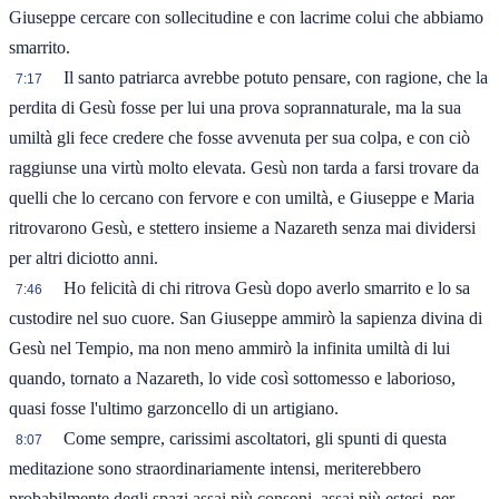
Giuseppe cercare con sollecitudine e con lacrime colui che abbiamo
smarrito.
Il santo patriarca avrebbe potuto pensare, con ragione, che la
7:17
perdita di Gesù fosse per lui una prova soprannaturale, ma la sua
umiltà gli fece credere che fosse avvenuta per sua colpa, e con ciò
raggiunse una virtù molto elevata. Gesù non tarda a farsi trovare da
quelli che lo cercano con fervore e con umiltà, e Giuseppe e Maria
ritrovarono Gesù, e stettero insieme a Nazareth senza mai dividersi
per altri diciotto anni.
Ho felicità di chi ritrova Gesù dopo averlo smarrito e lo sa
7:46
custodire nel suo cuore. San Giuseppe ammirò la sapienza divina di
Gesù nel Tempio, ma non meno ammirò la infinita umiltà di lui
quando, tornato a Nazareth, lo vide così sottomesso e laborioso,
quasi fosse l'ultimo garzoncello di un artigiano.
Come sempre, carissimi ascoltatori, gli spunti di questa
8:07
meditazione sono straordinariamente intensi, meriterebbero
probabilmente degli spazi assai più consoni, assai più estesi, per