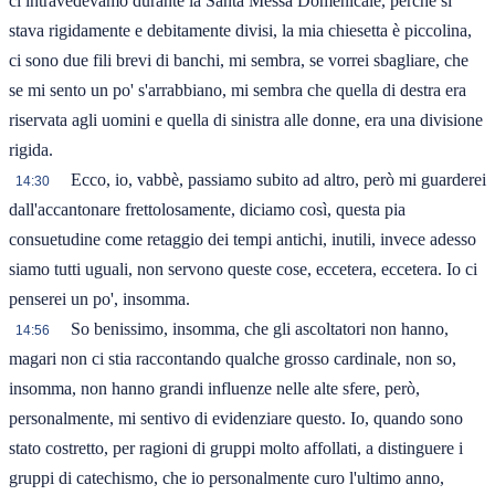
ci intravedevamo durante la Santa Messa Domenicale, perché si
stava rigidamente e debitamente divisi, la mia chiesetta è piccolina,
ci sono due fili brevi di banchi, mi sembra, se vorrei sbagliare, che
se mi sento un po' s'arrabbiano, mi sembra che quella di destra era
riservata agli uomini e quella di sinistra alle donne, era una divisione
rigida.
Ecco, io, vabbè, passiamo subito ad altro, però mi guarderei
14:30
dall'accantonare frettolosamente, diciamo così, questa pia
consuetudine come retaggio dei tempi antichi, inutili, invece adesso
siamo tutti uguali, non servono queste cose, eccetera, eccetera. Io ci
penserei un po', insomma.
So benissimo, insomma, che gli ascoltatori non hanno,
14:56
magari non ci stia raccontando qualche grosso cardinale, non so,
insomma, non hanno grandi influenze nelle alte sfere, però,
personalmente, mi sentivo di evidenziare questo. Io, quando sono
stato costretto, per ragioni di gruppi molto affollati, a distinguere i
gruppi di catechismo, che io personalmente curo l'ultimo anno,