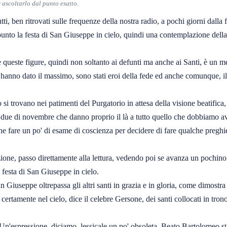
ascoltarlo dal punto esatto.
i, ben ritrovati sulle frequenze della nostra radio, a pochi giorni dalla f
unto la festa di San Giuseppe in cielo, quindi una contemplazione della 
queste figure, quindi non soltanto ai defunti ma anche ai Santi, è un me
che hanno dato il massimo, sono stati eroi della fede ed anche comunque, 
si trovano nei patimenti del Purgatorio in attesa della visione beatific
 due di novembre che danno proprio il là a tutto quello che dobbiamo ave
he fare un po' di esame di coscienza per decidere di fare qualche pregh
one, passo direttamente alla lettura, vedendo poi se avanza un pochino 
a festa di San Giuseppe in cielo.
 Giuseppe oltrepassa gli altri santi in grazia e in gloria, come dimostra
rtamente nel cielo, dice il celebre Gersone, dei santi collocati in trono
. Un'espressione, diciamo, lessicale un po' obsoleta. Beato Bartolomeo