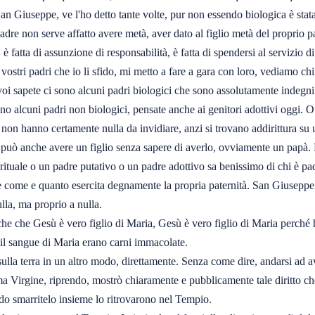
i San Giuseppe, ve l'ho detto tante volte, pur non essendo biologica è stata
 padre non serve affatto avere metà, aver dato al figlio metà del propri
 fatta di assunzione di responsabilità, è fatta di spendersi al servizio di
 vostri padri che io li sfido, mi metto a fare a gara con loro, vediamo 
i sapete ci sono alcuni padri biologici che sono assolutamente indegni 
ono alcuni padri non biologici, pensate anche ai genitori adottivi oggi.
 non hanno certamente nulla da invidiare, anzi si trovano addirittura su
può anche avere un figlio senza sapere di averlo, ovviamente un papà. Pe
rituale o un padre putativo o un padre adottivo sa benissimo di chi è pa
 come e quanto esercita degnamente la propria paternità. San Giuseppe ha
lla, ma proprio a nulla.
e che Gesù è vero figlio di Maria, Gesù è vero figlio di Maria perché ha
il sangue di Maria erano carni immacolate.
sulla terra in un altro modo, direttamente. Senza come dire, andarsi ad 
ima Virgine, riprendo, mostrò chiaramente e pubblicamente tale diritto 
do smarritelo insieme lo ritrovarono nel Tempio.