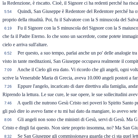
la Redenzione, è riscatto. Cioè, il Signore ci ha redenti perché ha risc
Quindi, San Giuseppe è Redentore del Redentore perché ha offer
5:54
proprio della ritualità. Poi, fu il Salvatore con la S minuscola del Salv
Fu il Signore con la S minuscola del Signore con la S maiuscol
6:19
che fa il Padre Eterno. Io che sono un sacerdote, come potete immagin
cielo e arriva sull'altare.
Per questo, a suo tempo, parlai anche un po' delle analogie tr
6:52
visto in tante meditazioni, San Giuseppe occupava realmente il compi
Anche il Cielo gli era dato. Vi ricordo che gli angeli, ogni v
7:09
scrive la Venerabile Maria di Grecia, aveva 10.000 angeli postoti a farg
Eppure l'angelo, incaricato di dare direttiva alla famiglia, 
7:26
Riprendo la lettura. Le sue cure, le sue opere, le sue sollecitudini av
A quelli che nutrono Gesù Cristo nei poveri lo Spirito Santo p
7:46
gli può dire io avevo fame e tu mi hai dato da mangiare, io avevo sete 
Gli angeli non sono che ministri di Gesù, servi di Gesù. Ma
8:06
Cristo e dirgli fai questo. Non siete proprio insomma, no? Ma San Giu
Se San Giuseppe gli commissionava guarda che ci sta quel letto d
8:32