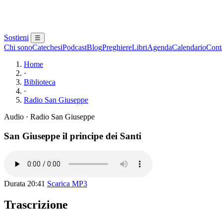
Sostieni
☰
Chi sono
Catechesi
Podcast
Blog
Preghiere
Libri
Agenda
Calendario
Conta
Home
·
Biblioteca
·
Radio San Giuseppe
Audio · Radio San Giuseppe
San Giuseppe il principe dei Santi
Durata 20:41
Scarica MP3
Trascrizione