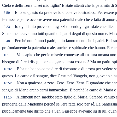
Cielo e della Terra tu sei mio figlio? E state attenti che la paternità d
E io su questo da prete ve lo dico e ve lo stradico. Per essere
8:59
Per essere padre occorre avere una paternità reale che è fatta di amore, è
Io ogni tanto provoco i ragazzi dicendogli guardate che dite ai
9:23
Sicuramente avranno tutti quanti dei padri degni di questo nome. Ma vo
Perché non fanno i padri, tutto fanno meno che i padri. E ci s
9:48
profondamente la paternità reale, anche se spirituale che hanno. E che
Voi capite che per le miserie connesse alla natura umana uno 
10:11
bisogno di fare i disegni per spiegare questa cosa no? Ma un padre spi
E ha un banco come dire di riscontro e di prova per vedere se
10:32
questo. La carne e il sangue, dice Gesù nel Vangelo, non giovano a nu
Non a qualcosa, a zero. Zero. Zero. Zero. E guardate che anch
10:52
sangue di Maria erano carni immacolate. E perché la carne di Maria e 
Altrimenti non sarebbe stato figlio di Maria. Sarebbe venuto 
11:15
prenderla dalla Madonna perché se l'era fatta solo per sé. La Santess
pubblicamente tale diritto che a San Giuseppe avevano su di lui, quan