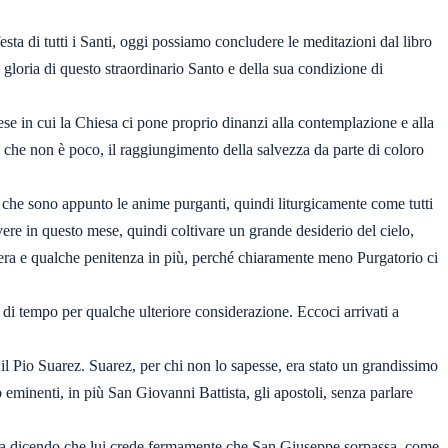
esta di tutti i Santi, oggi possiamo concludere le meditazioni dal libro
gloria di questo straordinario Santo e della sua condizione di
se in cui la Chiesa ci pone proprio dinanzi alla contemplazione e alla
il che non è poco, il raggiungimento della salvezza da parte di coloro
a, che sono appunto le anime purganti, quindi liturgicamente come tutti
re in questo mese, quindi coltivare un grande desiderio del cielo,
iera e qualche penitenza in più, perché chiaramente meno Purgatorio ci
di tempo per qualche ulteriore considerazione. Eccoci arrivati a
 il Pio Suarez. Suarez, per chi non lo sapesse, era stato un grandissimo
 eminenti, in più San Giovanni Battista, gli apostoli, senza parlare
 sta dicendo che lui crede fermamente che San Giuseppe sorpassa, come