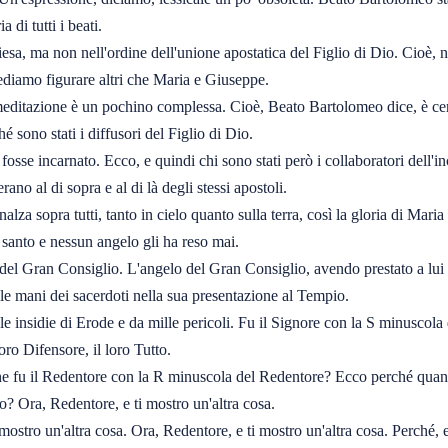
di tutti i beati.
iesa, ma non nell'ordine dell'unione apostatica del Figlio di Dio. Cioè, 
ediamo figurare altri che Maria e Giuseppe.
ditazione è un pochino complessa. Cioè, Beato Bartolomeo dice, è certo
hé sono stati i diffusori del Figlio di Dio.
fosse incarnato. Ecco, e quindi chi sono stati però i collaboratori dell'
o al di sopra e al di là degli stessi apostoli.
alza sopra tutti, tanto in cielo quanto sulla terra, così la gloria di Maria
 santo e nessun angelo gli ha reso mai.
 del Gran Consiglio. L'angelo del Gran Consiglio, avendo prestato a lui i
lle mani dei sacerdoti nella sua presentazione al Tempio.
le insidie di Erode e da mille pericoli. Fu il Signore con la S minuscola
loro Difensore, il loro Tutto.
e che fu il Redentore con la R minuscola del Redentore? Ecco perché qua
o? Ora, Redentore, e ti mostro un'altra cosa.
 mostro un'altra cosa. Ora, Redentore, e ti mostro un'altra cosa. Perché