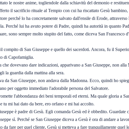
attato le nostre anime, togliendole dalla schiavitù del demonio e restitu
to il sacrificio rituale al Tempio con cui ha riscattato Gesù bambino, 
atore perché lo ha concretamente salvato dall'ensile di Erode, attraverso 
a. Perché lui ha avuto potere di Padre, quindi ha autorità in quanto Pa
are, sono sempre molto stupito del fatto, come diceva San Francesco d'
a il compito di San Giuseppe e quello dei sacerdoti. Ancora, fu il Supe
to di Capofamiglia.
olta che dovevano dare indicazioni, apparivano a San Giuseppe, non alla 
li la guardia dalla mattina alla sera.
andava da San Giuseppe, non andava dalla Madonna. Ecco, quindi ho spieg
evano per oggetto immediato l'adorabile persona del Salvatore.
romette l'abbondanza dei beni temporali ed eterni. Ma quale gloria a San
e tu mi hai dato da bere, ero orfano e mi hai accolto.
 Giuseppe è padre di Gesù. Egli comanda Gesù ed è obbedito. Guardate 
seppe sì. Perché se San Giuseppe diceva a Gesù è ora di andare a lavor
a fare per quel cliente, Gesù si metteva a fare tranquillamente quel lett