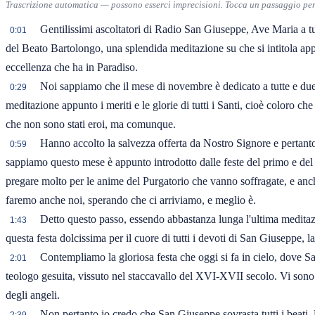
Trascrizione automatica — possono esserci imprecisioni. Tocca un passaggio per 
Gentilissimi ascoltatori di Radio San Giuseppe, Ave Maria a tutt
0:01
del Beato Bartolongo, una splendida meditazione su che si intitola app
eccellenza che ha in Paradiso.
Noi sappiamo che il mese di novembre è dedicato a tutte e due 
0:29
meditazione appunto i meriti e le glorie di tutti i Santi, cioè coloro 
che non sono stati eroi, ma comunque.
Hanno accolto la salvezza offerta da Nostro Signore e pertanto 
0:59
sappiamo questo mese è appunto introdotto dalle feste del primo e del
pregare molto per le anime del Purgatorio che vanno soffragate, e anc
faremo anche noi, sperando che ci arriviamo, e meglio è.
Detto questo passo, essendo abbastanza lunga l'ultima meditazi
1:43
questa festa dolcissima per il cuore di tutti i devoti di San Giuseppe, l
Contempliamo la gloriosa festa che oggi si fa in cielo, dove San
2:01
teologo gesuita, vissuto nel staccavallo del XVI-XVII secolo. Vi sono ce
degli angeli.
Non pertanto io credo che San Giuseppe sovrasta tutti i beati