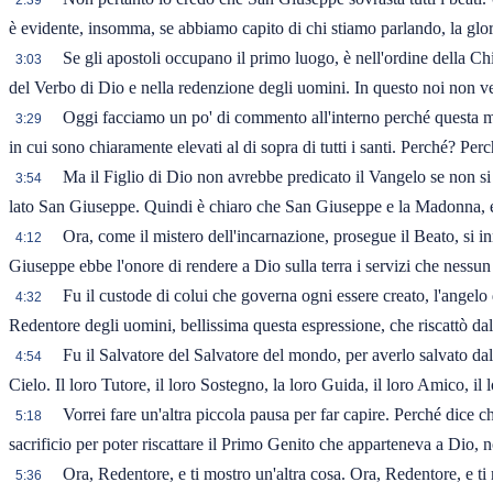
2:39
è evidente, insomma, se abbiamo capito di chi stiamo parlando, la gloria 
Se gli apostoli occupano il primo luogo, è nell'ordine della Ch
3:03
del Verbo di Dio e nella redenzione degli uomini. In questo noi non v
Oggi facciamo un po' di commento all'interno perché questa me
3:29
in cui sono chiaramente elevati al di sopra di tutti i santi. Perché? Perc
Ma il Figlio di Dio non avrebbe predicato il Vangelo se non si 
3:54
lato San Giuseppe. Quindi è chiaro che San Giuseppe e la Madonna, eran
Ora, come il mistero dell'incarnazione, prosegue il Beato, si inn
4:12
Giuseppe ebbe l'onore di rendere a Dio sulla terra i servizi che nessun
Fu il custode di colui che governa ogni essere creato, l'angelo
4:32
Redentore degli uomini, bellissima questa espressione, che riscattò da
Fu il Salvatore del Salvatore del mondo, per averlo salvato dal
4:54
Cielo. Il loro Tutore, il loro Sostegno, la loro Guida, il loro Amico, il 
Vorrei fare un'altra piccola pausa per far capire. Perché dic
5:18
sacrificio per poter riscattare il Primo Genito che apparteneva a Dio, n
Ora, Redentore, e ti mostro un'altra cosa. Ora, Redentore, e ti
5:36