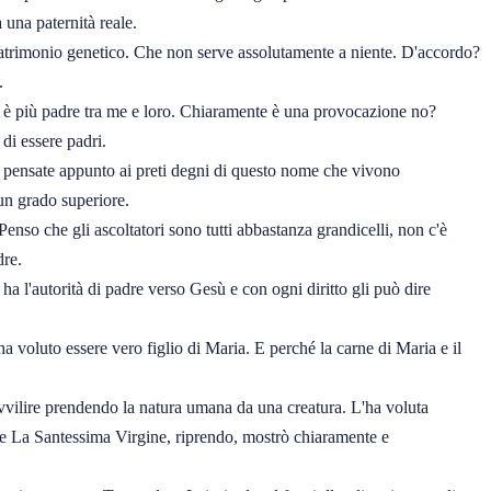
 una paternità reale.
o patrimonio genetico. Che non serve assolutamente a niente. D'accordo?
.
chi è più padre tra me e loro. Chiaramente è una provocazione no?
di essere padri.
 O pensate appunto ai preti degni di questo nome che vivono
 un grado superiore.
nso che gli ascoltatori sono tutti abbastanza grandicelli, non c'è
dre.
 l'autorità di padre verso Gesù e con ogni diritto gli può dire
 voluto essere vero figlio di Maria. E perché la carne di Maria e il
avvilire prendendo la natura umana da una creatura. L'ha voluta
che La Santessima Virgine, riprendo, mostrò chiaramente e