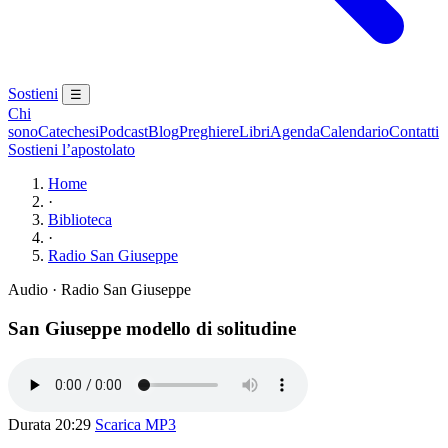
Sostieni
☰
Chi
sono
Catechesi
Podcast
Blog
Preghiere
Libri
Agenda
Calendario
Contatti
Sostieni l’apostolato
Home
·
Biblioteca
·
Radio San Giuseppe
Audio · Radio San Giuseppe
San Giuseppe modello di solitudine
Durata 20:29
Scarica MP3