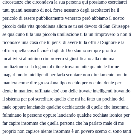
circostanze che circondava la sua persona qui possiamo esercitarci
tutti quanti nessuno di noi, forse nessuno degli ascoltatori ha il
pericolo di essere pubblicamente venerato però abbiamo il nostro
piccolo della vita quotidiana allora se tu sei devoto di San Giuseppe
se qualcuno ti fa una piccola umiliazione ti fa un rimprovero o non ti
riconosce una cosa che tu pensi di avere tu la offri al Signore e la
offri a quella cosa lì cioè i figli di Dio stanno sempre pronti a
incattivirsi al minimo rimprovero si giustificano alla minima
umiliazione se la legano al dito e trovano tutte quante le forme
magari molto intelligenti per farla scontare non direttamente non in
maniera come dire grossolana tipo occhio per occhio, dente per
dente in maniera raffinata cioè con delle trovate intelligenti trovando
il sistema per poi screditare quello che mi ha fatto un pochino del
male oppure lanciando qualche occhiataccia di quelle che insomma
fulminano le persone oppure lanciando qualche occhiata ironica per
far capire insomma che quella persona che ha parlato male di me
proprio non capisce niente insomma è un povero scemo ci sono tanti