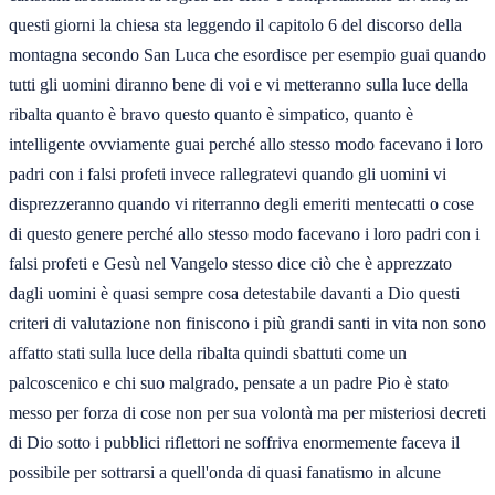
questi giorni la chiesa sta leggendo il capitolo 6 del discorso della
montagna secondo San Luca che esordisce per esempio guai quando
tutti gli uomini diranno bene di voi e vi metteranno sulla luce della
ribalta quanto è bravo questo quanto è simpatico, quanto è
intelligente ovviamente guai perché allo stesso modo facevano i loro
padri con i falsi profeti invece rallegratevi quando gli uomini vi
disprezzeranno quando vi riterranno degli emeriti mentecatti o cose
di questo genere perché allo stesso modo facevano i loro padri con i
falsi profeti e Gesù nel Vangelo stesso dice ciò che è apprezzato
dagli uomini è quasi sempre cosa detestabile davanti a Dio questi
criteri di valutazione non finiscono i più grandi santi in vita non sono
affatto stati sulla luce della ribalta quindi sbattuti come un
palcoscenico e chi suo malgrado, pensate a un padre Pio è stato
messo per forza di cose non per sua volontà ma per misteriosi decreti
di Dio sotto i pubblici riflettori ne soffriva enormemente faceva il
possibile per sottrarsi a quell'onda di quasi fanatismo in alcune