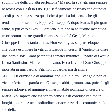
sublimi vie della più alta perfezione? Ma no, la sua vita sarà sempre
nascosta con Gesù in Dio. Egli sarà talmente nascosto che quindici
secoli passeranno senza quasi che si pensi a lui, senza che gli si
renda un culto solenne. Eppure Giuseppe è, dopo Maria, il più gran
santo, il più caro a Gesù. Conviene dire che la solitudine racchiuda
tesori sommamente grandi e preziosi, poiché Gesù, Maria e
Giuseppe l'hanno tanto amata. Non ve' lingua, sia pure eloquente,
che possa esprimere la vita di Giuseppe in Gesù. Il Vangelo ne disse
una parola sola. Erant pater eius et mater mirantes. Il padre di Gesù e
la sua Santissima Madre ammiravano. Ecco la vita di San Giuseppe
riportata in una parola. Vita non di parole, ma di amore.
Di orazione e di ammirazione. Ed in tutto il Vangelo non ci
4:28
viene riferita una parola che Giuseppe abbia pronunciata, poiché egli
sempre adorava ed ammirava l'inestimabile ricchezza di Gesù e di
Maria. Voi saprete che sta scritto come Gesù conduce l'anima in
luoghi appartati e nella solitudine per accarezzarla e comunicarla le
sue delizie.