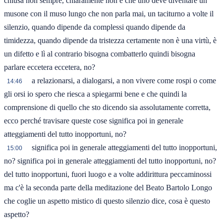
chiusa non sempre, chiaramente non è che uno deve diventare un
musone con il muso lungo che non parla mai, un taciturno a volte il
silenzio, quando dipende da complessi quando dipende da
timidezza, quando dipende da tristezza certamente non è una virtù, è
un difetto e lì al contrario bisogna combatterlo quindi bisogna
parlare eccetera eccetera, no?
a relazionarsi, a dialogarsi, a non vivere come rospi o come
14:46
gli orsi io spero che riesca a spiegarmi bene e che quindi la
comprensione di quello che sto dicendo sia assolutamente corretta,
ecco perché travisare queste cose significa poi in generale
atteggiamenti del tutto inopportuni, no?
significa poi in generale atteggiamenti del tutto inopportuni,
15:00
no? significa poi in generale atteggiamenti del tutto inopportuni, no?
del tutto inopportuni, fuori luogo e a volte addirittura peccaminossi
ma c'è la seconda parte della meditazione del Beato Bartolo Longo
che coglie un aspetto mistico di questo silenzio dice, cosa è questo
aspetto?