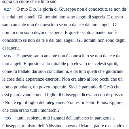
sopra un cuore che è tutto suo.
O mio Dio, la gloria di Giuseppe non è conosciuta se non da
6:27
te e dai tuoi angeli. Gli uomini non sono degni di saperla. E questo
santo amante non è conosciuto se non da te e dai tuoi angeli. Gli
uomini non sono degni di saperla. E questo santo amante non è
conosciuto se non da te e dai tuoi angeli. Gli uomini non sono degni
di saperla.
E questo santo amante non è conosciuto se non da te e dai
6:35
tuoi angeli. E questo santo mirabile più elevato dei celesti spiriti,
come fu trattato dai suoi concittadini, e da tutti quelli che giudicano
le cose dalle apparenze esteriori. Non era altro ai loro occhi che un
uomo popolano, un povero operaio. Sicché parlando di Gesù che
essi guardavano come il figlio di Giuseppe dicevano con disprezzo
«Non è egli il figlio del falegname. Non est ic Fabri Filius. Eppure,
che cosa erano tutti i monarchi?
tutti i sapienti, tutti i grandi dell'universo in paragona a
7:05
Giuseppe, ministro dell'Altissimo, sposo di Maria, padre e custode di