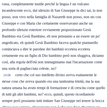
vana, completamente inutile perché la lingua è un vulcano
incandescente ecco, dal silenzio di San Giuseppe tu dici sai, io non
posso, non vivo nella famiglia di Nazareth non posso, non sto con
Giuseppe e con Maria che certamente osservavano anche un
profondo silenzio esteriore ovviamente proporzionato Gesù
Bambino era Gesù Bambino, eh non pensiamo a un essere un po'
angedicato, eh quindi Gesù Bambino faceva qualche piantarello
cominciava a dire le paroline dei bambini eccetera eccetera
certamente era un figlio di Dio bambino però non sfuggiva, diciamo
così, alla regola dell'età non immaginiamo mai l'incarnazione come
una sorta di pagliacciata celeste, no?
certo che col suo intelletto divino aveva esattamente le
14:06
stesse cose che aveva quando era una tantissima trinità, ma la sua
natura umana ha avuto tempi di formazione e di crescita come quello
di tutti gli altri bambini, no? ecco, quindi, questo ricordiamolo
sempre però possiamo tutti imitare San Giuseppe nel tenere la bocca