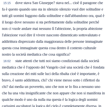
dove stava San Giuseppe? stava nel... cioè il paragone che
15:15
fa è questo quando uno sta in silenzio silenzio vuol dire solitudine e
tutti gli uomini fuggono dalla solitudine e dall'abbandono ora, qual è
il luogo dove nessuno si sta perfettamente dalla solitudine perché
non ci vuole andare mai nessuno lì l'abiezione, la propria abiezione
l'abiezione vuol dire il vivere nascosto dimenticato sottovalutato e
addirittura disprezzato dalla maggioranza delle persone immaginate
questa cosa immaginate questa cosa dentro il contesto culturale
nostro la società mediatica che cosa significa?
state attenti che tutti noi siamo condizionati dalla società
16:02
mediatica che è l'opposto del Vangelo cioè una società che è fondata
sulla creazione dei miti sulle luci della ribalta cioè è importante, è
bravo, è santo addirittura, chi? chi viene messo sotto i riflettori da
chi? dai media un poveretto, uno che non se lo fira a nessuno uno
che ha una vita insignificante che non appare che non si manifesta in
qualche modo è uno da nulla ma questa è la logica degli uomini
carissimi ascoltatori la logica del cielo è completamente diversa, in