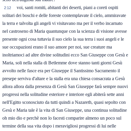
voi, santi romiti, abitanti dei deserti, piani a coreti ospiti
2:12
solitari dei boschi e delle foreste contemplavate il cielo, ammiravate
la terra e talvolta gli angeli vi visitavano ma per il verbo incarnato
nel castroseno di Maria quantunque con la scienza di visione avesse
presente ogni cosa tuttavia il suo cielo la sua terra i suoi angeli e le
sue occupazioni erano il suo amore per noi, sue creature ma
inoltriamoci ad altre divine solitudini ecco San Giuseppe con Gesù e
Maria, soli nella stalla di Betlemme dove stanno tanti giorni Gesù
avvolto nelle fasce era per Giuseppe il Santissimo Sacramento il
presepe serviva d'altare e la stalla era una chiesa consacrata a Gesù
allora allora dalla presenza di Gesù San Giuseppe farà sempre nuovi
progressi nella solitudine esteriore e interiore egli abiterà sette anni
nell'Egitto sconosciuto da tutti quindi a Nazareth, quasi sepolto con
Gesù e Maria tale è la vita di San Giuseppe, una continua solitudine
oh mio dio e perchè non lo facesti comparire almeno un poco sul
termine della sua vita dopo i meravigliosi progressi di lui nelle