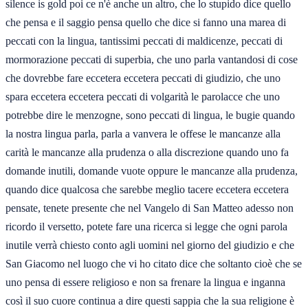
silence is gold poi ce n'è anche un altro, che lo stupido dice quello
che pensa e il saggio pensa quello che dice si fanno una marea di
peccati con la lingua, tantissimi peccati di maldicenze, peccati di
mormorazione peccati di superbia, che uno parla vantandosi di cose
che dovrebbe fare eccetera eccetera peccati di giudizio, che uno
spara eccetera eccetera peccati di volgarità le parolacce che uno
potrebbe dire le menzogne, sono peccati di lingua, le bugie quando
la nostra lingua parla, parla a vanvera le offese le mancanze alla
carità le mancanze alla prudenza o alla discrezione quando uno fa
domande inutili, domande vuote oppure le mancanze alla prudenza,
quando dice qualcosa che sarebbe meglio tacere eccetera eccetera
pensate, tenete presente che nel Vangelo di San Matteo adesso non
ricordo il versetto, potete fare una ricerca si legge che ogni parola
inutile verrà chiesto conto agli uomini nel giorno del giudizio e che
San Giacomo nel luogo che vi ho citato dice che soltanto cioè che se
uno pensa di essere religioso e non sa frenare la lingua e inganna
così il suo cuore continua a dire questi sappia che la sua religione è