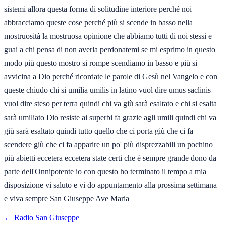
sistemi allora questa forma di solitudine interiore perché noi
abbracciamo queste cose perché più si scende in basso nella
mostruosità la mostruosa opinione che abbiamo tutti di noi stessi e
guai a chi pensa di non averla perdonatemi se mi esprimo in questo
modo più questo mostro si rompe scendiamo in basso e più si
avvicina a Dio perché ricordate le parole di Gesù nel Vangelo e con
queste chiudo chi si umilia umilis in latino vuol dire umus saclinis
vuol dire steso per terra quindi chi va giù sarà esaltato e chi si esalta
sarà umiliato Dio resiste ai superbi fa grazie agli umili quindi chi va
giù sarà esaltato quindi tutto quello che ci porta giù che ci fa
scendere giù che ci fa apparire un po' più disprezzabili un pochino
più abietti eccetera eccetera state certi che è sempre grande dono da
parte dell'Onnipotente io con questo ho terminato il tempo a mia
disposizione vi saluto e vi do appuntamento alla prossima settimana
e viva sempre San Giuseppe Ave Maria
← Radio San Giuseppe