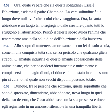
Ora, quale vi pare che sia questa solitudine? Essa è
4:59
l'abiezione, esclama il padre Champion. La vera solitudine è un
luogo dove nulla vi è oltre colui che vi soggiorna. Ora, la santa
abiezione è un luogo tanto segregato dalle creature quanto tutti lo
sfuggono e l'aborriscono. Perciò il celeste sposo guida l'anima che
teneramente ama nella solitudine dell'abiezione e della bassezza.
Allo scopo di trattenersi amorosamente con lei da solo a sola,
5:32
come in una conquista tutta sua, senza pericolo che qualcuno gliela
strappi. O amabile industria di questo amante appassionato delle
anime nostre, che per possederci interamente e unicamente e
compiacersi a tutto agio di noi, ci riduce ad uno stato in cui nessuno
più ci cura, o nel quale non vecchi disputi il possesso totale.
Dunque, fra le persone che soffrono, quelle soprattutto che
6:02
sono disprezzate, dimenticate, abbandonate, trova luogo in quel
delizioso deserto, che Gesù abbellisce con la sua presenza e dove
egli regna solo in un amoroso silenzio e in una tranquilla libertà