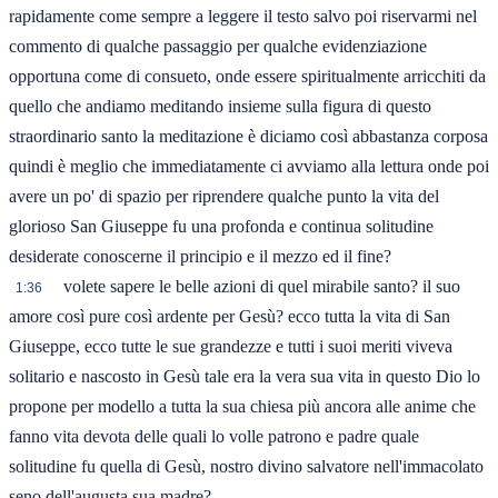
rapidamente come sempre a leggere il testo salvo poi riservarmi nel
commento di qualche passaggio per qualche evidenziazione
opportuna come di consueto, onde essere spiritualmente arricchiti da
quello che andiamo meditando insieme sulla figura di questo
straordinario santo la meditazione è diciamo così abbastanza corposa
quindi è meglio che immediatamente ci avviamo alla lettura onde poi
avere un po' di spazio per riprendere qualche punto la vita del
glorioso San Giuseppe fu una profonda e continua solitudine
desiderate conoscerne il principio e il mezzo ed il fine?
volete sapere le belle azioni di quel mirabile santo? il suo
1:36
amore così pure così ardente per Gesù? ecco tutta la vita di San
Giuseppe, ecco tutte le sue grandezze e tutti i suoi meriti viveva
solitario e nascosto in Gesù tale era la vera sua vita in questo Dio lo
propone per modello a tutta la sua chiesa più ancora alle anime che
fanno vita devota delle quali lo volle patrono e padre quale
solitudine fu quella di Gesù, nostro divino salvatore nell'immacolato
seno dell'augusta sua madre?