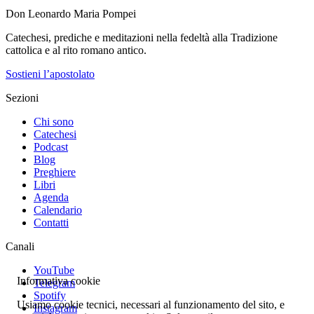
Don Leonardo Maria Pompei
Catechesi, prediche e meditazioni nella fedeltà alla Tradizione
cattolica e al rito romano antico.
Sostieni l’apostolato
Sezioni
Chi sono
Catechesi
Podcast
Blog
Preghiere
Libri
Agenda
Calendario
Contatti
Canali
YouTube
Informativa cookie
Telegram
Spotify
Usiamo cookie tecnici, necessari al funzionamento del sito, e
Instagram