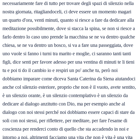
necessariamente fare di tutto per trovare degli spazi di silenzio nella
nostra giornata, ritagliandoceli, ci deve essere un momento magari
un quarto d'ora, venti minuti, quanto si riesce a fare da dedicare alla
meditazione possibilmente, dove si stacca la spina, se non si riesce a
farlo dentro lo caso uno prende la macchina se ne va dentro qualche
chiesa, se ne va dentro un bosco, si va a fare una passeggiata, dove
uno vuole si fanno i turni tra marito e moglie, ci saranno tanti tanti
figli, dice senti per favore adesso per una ventina di minuti te li tieni
tu e poi ti do il cambio io e respiri un po' anche tu, però noi
dobbiamo imparare come diceva Santa Caterina da Siena aiutandoci
anche col silenzio esteriore, proprio che non è il vuoto, avete sentito,
è un silenzio orante, è un silenzio contemplativo è un silenzio da
dedicare al dialogo anzitutto con Dio, ma per esempio anche al
dialogo con noi stessi perché noi dobbiamo essere capaci di stare da
soli con noi stessi, per riflettere, per meditare, per fare l'esame di
coscienza per renderci conto di quello che sta accadendo in noi e
intorno a noi, altrimenti facciamo una vita che non è vita è una vita