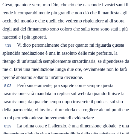
Gesù, quanto è vero, mio Dio, che ciò che nasconde i vostri santi li
rende incomparabilmente più grandi e non ciò che li manifesta agli
occhi del mondo e che quelli che vedremo risplendere al di sopra
degli asti del firmamento sono coloro che sulla terra sono stati i più
nascosti e i più ignorati.
Vi dico personalmente che per quanto mi riguarda questa
7:39
splendida meditazione è una in assoluto delle mie preferite, la
ritengo di un'attualità semplicemente straordinaria, se dipendesse da
me ci farei una meditazione lunga due ore, ovviamente non lo farò
perché abbiamo soltanto un'altra decisione.
Però sinceramente, poi saprete come sempre questa
8:03
trasmissione sarà mandata in replica sul web da quando finisce la
trasmissione, da qualche tempo dopo troverete il podcast sul sito
della parrocchia, vi invito a riprenderla e a cogliere alcuni punti che
io mi permetto adesso brevemente di evidenziare.
La prima cosa è il silenzio, è una dimensione globale, è una
8:29
dimensione globale che è imprescindibile della vita cristiana, di tutti,