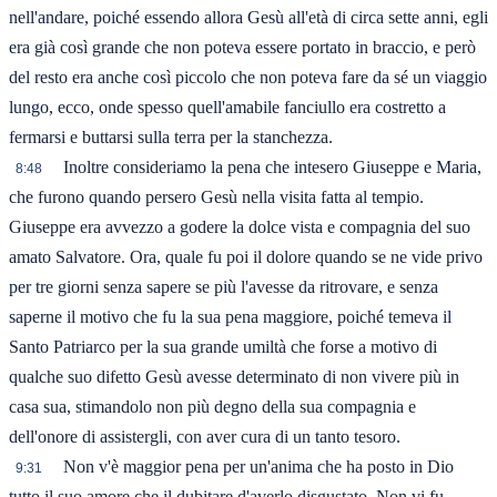
nell'andare, poiché essendo allora Gesù all'età di circa sette anni, egli
era già così grande che non poteva essere portato in braccio, e però
del resto era anche così piccolo che non poteva fare da sé un viaggio
lungo, ecco, onde spesso quell'amabile fanciullo era costretto a
fermarsi e buttarsi sulla terra per la stanchezza.
Inoltre consideriamo la pena che intesero Giuseppe e Maria,
8:48
che furono quando persero Gesù nella visita fatta al tempio.
Giuseppe era avvezzo a godere la dolce vista e compagnia del suo
amato Salvatore. Ora, quale fu poi il dolore quando se ne vide privo
per tre giorni senza sapere se più l'avesse da ritrovare, e senza
saperne il motivo che fu la sua pena maggiore, poiché temeva il
Santo Patriarco per la sua grande umiltà che forse a motivo di
qualche suo difetto Gesù avesse determinato di non vivere più in
casa sua, stimandolo non più degno della sua compagnia e
dell'onore di assistergli, con aver cura di un tanto tesoro.
Non v'è maggior pena per un'anima che ha posto in Dio
9:31
tutto il suo amore che il dubitare d'averlo disgustato. Non vi fu