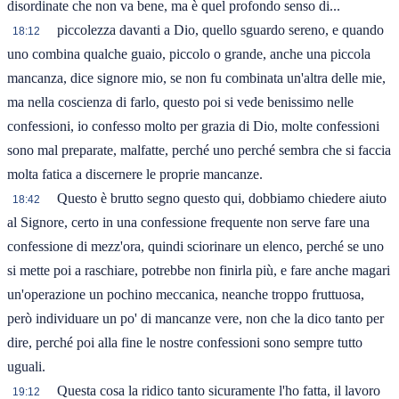
disordinate che non va bene, ma è quel profondo senso di...
piccolezza davanti a Dio, quello sguardo sereno, e quando
18:12
uno combina qualche guaio, piccolo o grande, anche una piccola
mancanza, dice signore mio, se non fu combinata un'altra delle mie,
ma nella coscienza di farlo, questo poi si vede benissimo nelle
confessioni, io confesso molto per grazia di Dio, molte confessioni
sono mal preparate, malfatte, perché uno perché sembra che si faccia
molta fatica a discernere le proprie mancanze.
Questo è brutto segno questo qui, dobbiamo chiedere aiuto
18:42
al Signore, certo in una confessione frequente non serve fare una
confessione di mezz'ora, quindi sciorinare un elenco, perché se uno
si mette poi a raschiare, potrebbe non finirla più, e fare anche magari
un'operazione un pochino meccanica, neanche troppo fruttuosa,
però individuare un po' di mancanze vere, non che la dico tanto per
dire, perché poi alla fine le nostre confessioni sono sempre tutto
uguali.
Questa cosa la ridico tanto sicuramente l'ho fatta, il lavoro
19:12