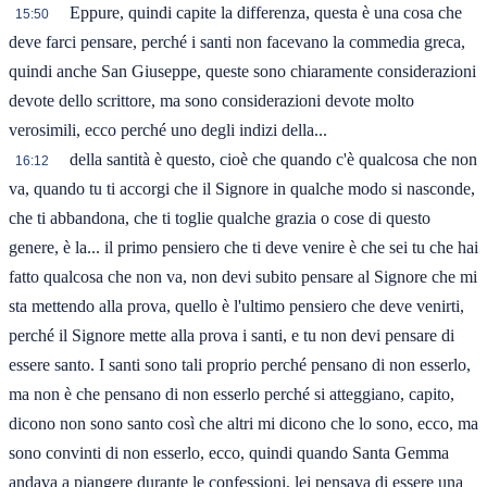
Eppure, quindi capite la differenza, questa è una cosa che
15:50
deve farci pensare, perché i santi non facevano la commedia greca,
quindi anche San Giuseppe, queste sono chiaramente considerazioni
devote dello scrittore, ma sono considerazioni devote molto
verosimili, ecco perché uno degli indizi della...
della santità è questo, cioè che quando c'è qualcosa che non
16:12
va, quando tu ti accorgi che il Signore in qualche modo si nasconde,
che ti abbandona, che ti toglie qualche grazia o cose di questo
genere, è la... il primo pensiero che ti deve venire è che sei tu che hai
fatto qualcosa che non va, non devi subito pensare al Signore che mi
sta mettendo alla prova, quello è l'ultimo pensiero che deve venirti,
perché il Signore mette alla prova i santi, e tu non devi pensare di
essere santo. I santi sono tali proprio perché pensano di non esserlo,
ma non è che pensano di non esserlo perché si atteggiano, capito,
dicono non sono santo così che altri mi dicono che lo sono, ecco, ma
sono convinti di non esserlo, ecco, quindi quando Santa Gemma
andava a piangere durante le confessioni, lei pensava di essere una