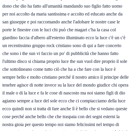
dono che dio ha fatto all'umanità mandando suo figlio fatto uomo
per noi accolto da maria santissima e accolto ed educato anche da
san giuseppe e poi raccomando anche l'adobare le nostre case le
porte le finestre con le luci chi può che magari c'ha la casa col
giardino faccia d'albero all'esterno illuminato ecco la luce c'è un c'è
un recentissimo gruppo rock cristiano sono di qui a fare concerto
che sono i the sun vi faccio un po' di pubblicità che hanno fatto
l'ultimo disco si chiama proprio luce the sun vuol dire proprio il sole
che sottolineano come tutto ciò che ha a che fare con la luce è
sempre bello e molto cristiano perché il nostro amico il principe delle
tenebre agisce di notte invece su la luce del mondo giudice chi opera
il male o di la luce e fa le cose di nascosto ma noi siamo figli di dio
agiamo sempre a luce del sole ecco che ci compiacciamo della luce
ecco quindi non si tratta di fare anche lì è bello che si vedano queste
cose perché anche bello che che traspaia con dei segni esterni la
nostra gioia per questo tempo noi siamo felicissimi nel tempo di