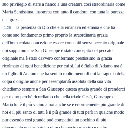
suo privilegio di stare a fianco a una creatura così straordinaria come
Maria Santissima, insomma con tutto il candore, con tutta la purezza
e la grazia.
la presenza di Dio che ella emanava ed emana e che ha
1:26
come suo fondamento primo proprio la straordinaria grazia
dell'immacolata concezione essere concepiti senza peccato originale
noi sappiamo che San Giuseppe è stato concepito col peccato
originale ma è stato davvero confermato prestissimo in grazia
ricolmato di ogni benedizione per cui sì, lui è figlio di Adamo ma è
un figlio di Adamo che ha sentito molto meno di noi la tragedia della
colpa d'origine anche per l'esemplarità assoluta della sua vita
chiediamo sempre a San Giuseppe questa grazia grande di prenderci
per mano perché ricordiamo che nella triade Gesù, Giuseppe e
Maria lui è il più vicino a noi anche se è enormemente più grande di
noi è il più santo di tutti è il più grande di tutti però in qualche modo
pur essendo così grande può compatirci un pochino di più
pienamente nostro fratello oltre che nostro maestro e padre