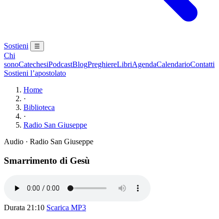
Sostieni
☰
Chi
sono
Catechesi
Podcast
Blog
Preghiere
Libri
Agenda
Calendario
Contatti
Sostieni l’apostolato
Home
·
Biblioteca
·
Radio San Giuseppe
Audio · Radio San Giuseppe
Smarrimento di Gesù
Durata 21:10
Scarica MP3