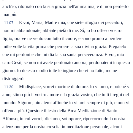
anch'io, ritornato con la sua grazia nell'anima mia, e di non perderlo
mai più.
E voi, Maria, Madre mia, che siete rifugio dei peccatori,
11:07
non mi abbandonate, abbiate pietà di me. Sì, io ho offeso vostro
figlio, ora ve ne vento con tutto il cuore, e sono pronto a perdere
mille volte la vita prima che perdere la sua divina grazia. Pregatelo
che mi perdoni e che mi dia la sua santa perseveranza. E voi, mio
caro Gesù, se non mi avete perdonato ancora, perdonatemi in questo
giorno. Io detesto e odio tutte le ingiure che vi ho fatte, me ne
distruggerò.
Mi dispiace, vorrei morirne di dolore. Io vi amo, e poiché vi
11:30
amo, stimo più il vostro amore e la grazia vostra, che tutti i regni del
mondo. Signore, aiutatemi affinché io vi ami sempre di più, e non vi
offenda più. Questo è il testo della Brea Meditazione di Santo
Alfonso, in cui vorrei, diciamo, sottoporre, ripercorrendo la nostra
attenzione per la nostra crescita in meditazione personale, alcuni