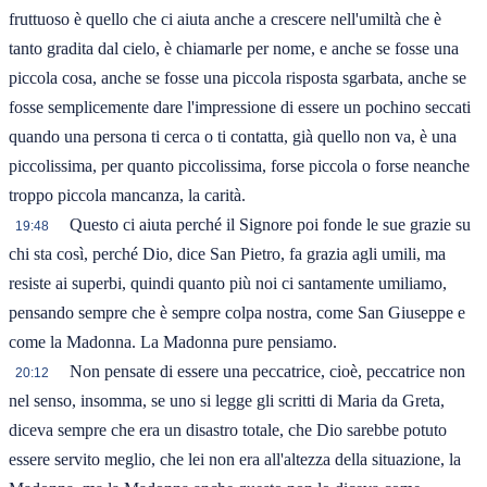
fruttuoso è quello che ci aiuta anche a crescere nell'umiltà che è
tanto gradita dal cielo, è chiamarle per nome, e anche se fosse una
piccola cosa, anche se fosse una piccola risposta sgarbata, anche se
fosse semplicemente dare l'impressione di essere un pochino seccati
quando una persona ti cerca o ti contatta, già quello non va, è una
piccolissima, per quanto piccolissima, forse piccola o forse neanche
troppo piccola mancanza, la carità.
Questo ci aiuta perché il Signore poi fonde le sue grazie su
19:48
chi sta così, perché Dio, dice San Pietro, fa grazia agli umili, ma
resiste ai superbi, quindi quanto più noi ci santamente umiliamo,
pensando sempre che è sempre colpa nostra, come San Giuseppe e
come la Madonna. La Madonna pure pensiamo.
Non pensate di essere una peccatrice, cioè, peccatrice non
20:12
nel senso, insomma, se uno si legge gli scritti di Maria da Greta,
diceva sempre che era un disastro totale, che Dio sarebbe potuto
essere servito meglio, che lei non era all'altezza della situazione, la