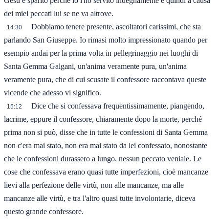
Gesù è sparito perché io l'ho servito indegnamente e quindi a causa
dei miei peccati lui se ne va altrove.
Dobbiamo tenere presente, ascoltatori carissimi, che sta
14:30
parlando San Giuseppe. Io rimasi molto impressionato quando per
esempio andai per la prima volta in pellegrinaggio nei luoghi di
Santa Gemma Galgani, un'anima veramente pura, un'anima
veramente pura, che di cui scusate il confessore raccontava queste
vicende che adesso vi significo.
Dice che si confessava frequentissimamente, piangendo,
15:12
lacrime, eppure il confessore, chiaramente dopo la morte, perché
prima non si può, disse che in tutte le confessioni di Santa Gemma
non c'era mai stato, non era mai stato da lei confessato, nonostante
che le confessioni durassero a lungo, nessun peccato veniale. Le
cose che confessava erano quasi tutte imperfezioni, cioè mancanze
lievi alla perfezione delle virtù, non alle mancanze, ma alle
mancanze alle virtù, e tra l'altro quasi tutte involontarie, diceva
questo grande confessore.