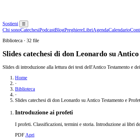
Sostieni
☰
Chi sono
Catechesi
Podcast
Blog
Preghiere
Libri
Agenda
Calendario
Conta
Biblioteca · 32 file
Slides catechesi di don Leonardo su Antico
Slides di introduzione alla lettura dei testi dell'Antico Testamento e dei 
Home
·
Biblioteca
·
Slides catechesi di don Leonardo su Antico Testamento e Profet
Elenco dei contenuti
Elemento 1:
Introduzione ai profeti
I profeti. Classificazioni, termini e storia. Introduzione ai libri de
Introduzione ai profeti
PDF
Apri