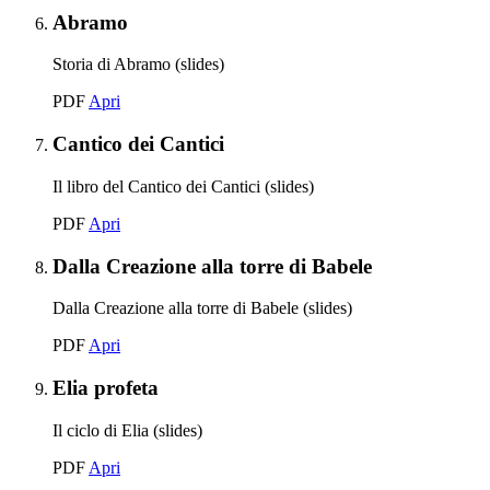
Elemento 6:
Abramo
Storia di Abramo (slides)
Abramo
PDF
Apri
Elemento 7:
Cantico dei Cantici
Il libro del Cantico dei Cantici (slides)
Cantico dei Cantici
PDF
Apri
Elemento 8:
Dalla Creazione alla torre di Babele
Dalla Creazione alla torre di Babele (slides)
Dalla Creazione alla torre di Babele
PDF
Apri
Elemento 9:
Elia profeta
Il ciclo di Elia (slides)
Elia profeta
PDF
Apri