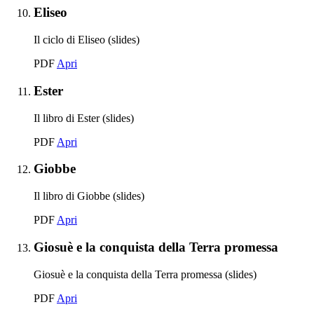
Elemento 10:
Eliseo
Il ciclo di Eliseo (slides)
Eliseo
PDF
Apri
Elemento 11:
Ester
Il libro di Ester (slides)
Ester
PDF
Apri
Elemento 12:
Giobbe
Il libro di Giobbe (slides)
Giobbe
PDF
Apri
Elemento 13:
Santa 
Giosuè e la conquista della Terra promessa
Giosuè e la conquista della Terra promessa (slides)
Giosuè e la conquista della Terra promessa
PDF
Apri