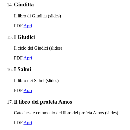
Elemento 14:
Giuditta
Il libro di Giuditta (slides)
Giuditta
PDF
Apri
Elemento 15:
I Giudici
Il ciclo dei Giudici (slides)
I Giudici
PDF
Apri
Elemento 16:
I Salmi
Il libro dei Salmi (slides)
I Salmi
PDF
Apri
Elemento 17:
Il libro del profeta Amos
Catechesi e commento del libro del profeta Amos (slides)
Il libro del profeta Amos
PDF
Apri