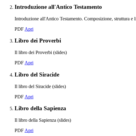
Elemento 2:
Introduzione all'Antico Testamento
Introduzione all'Antico Testamento. Composizione, struttura e li
Introduzione all'Antico Testamento
PDF
Apri
Elemento 3:
Libro dei Proverbi
Il libro dei Proverbi (slides)
Libro dei Proverbi
PDF
Apri
Elemento 4:
Libro del Siracide
Il libro del Siracide (slides)
Libro del Siracide
PDF
Apri
Elemento 5:
Libro della Sapienza
Il libro della Sapienza (slides)
Libro della Sapienza
PDF
Apri