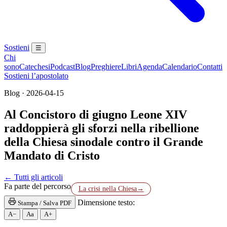
Sostieni
☰
Chi
sono
Catechesi
Podcast
Blog
Preghiere
Libri
Agenda
Calendario
Contatti
Sostieni l’apostolato
Blog · 2026-04-15
Al Concistoro di giugno Leone XIV
raddoppierà gli sforzi nella ribellione
della Chiesa sinodale contro il Grande
Mandato di Cristo
Santa Messa · Rito romano antico · Vetus Ordo · Mes
← Tutti gli articoli
Fa parte del percorso
La crisi nella Chiesa
→
Dimensione testo:
Stampa / Salva PDF
A−
Aa
A+