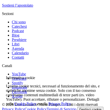
Sostieni l’apostolato
Sezioni
Chi sono
Catechesi
Podcast
Blog
Preghiere
Libri
Agenda
Calendario
Contatti
Canali
YouTube
Informativa cookie
Telegram
Spotify
Usiamo cookie tecnici, necessari al funzionamento del sito, e
Instagram
statistiche anonime senza cookie. Solo con il tuo consenso
Facebook
carichiamo contenuti multimediali di terze parti (es. video
X.com
YouTube). Puoi accettare, rifiutare o personalizzare. Dettagli
nella
Cookie Policy
e nella
Privacy Policy
.
© 2026 Don Leonardo Maria Pompei — Tutti i diritti riservati
Privacy Policy
Cookie Policy
Termini di Servizio
Gestisci cookie