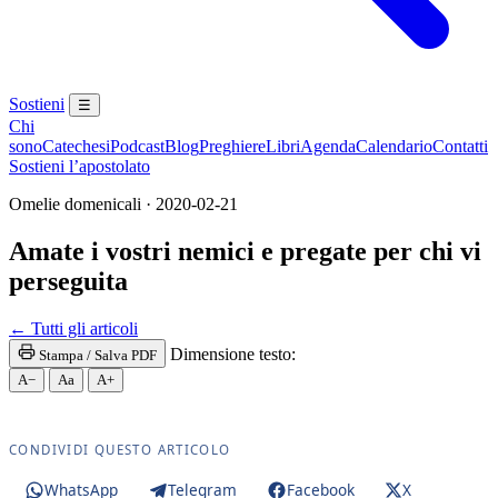
Sostieni
☰
Chi
sono
Catechesi
Podcast
Blog
Preghiere
Libri
Agenda
Calendario
Contatti
Sostieni l’apostolato
Omelie domenicali · 2020-02-21
Amate i vostri nemici e pregate per chi vi
perseguita
Novissimi · Giudizio · Inferno · Paradiso · Purgator
← Tutti gli articoli
Dimensione testo:
Stampa / Salva PDF
A−
Aa
A+
CONDIVIDI QUESTO ARTICOLO
WhatsApp
Telegram
Facebook
X