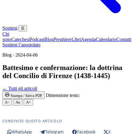
Sostieni
☰
Chi
sono
Catechesi
Podcast
Blog
Preghiere
Libri
Agenda
Calendario
Contatti
Sostieni l’apostolato
Blog · 2024-04-06
Battesimo e confermazione: la dottrina
del Concilio di Firenze (1438-1445)
Santissima Eucaristia · Santissimo Sacramento · SS
← Tutti gli articoli
Dimensione testo:
Stampa / Salva PDF
A−
Aa
A+
CONDIVIDI QUESTO ARTICOLO
WhatsApp
Telegram
Facebook
X