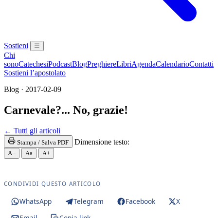
Sostieni
☰
Chi
sono
Catechesi
Podcast
Blog
Preghiere
Libri
Agenda
Calendario
Contatti
Sostieni l’apostolato
Blog · 2017-02-09
Carnevale?... No, grazie!
Madonna · Maria SS. · Beata Vergine · Beata Vergin
← Tutti gli articoli
Dimensione testo:
Stampa / Salva PDF
A−
Aa
A+
CONDIVIDI QUESTO ARTICOLO
WhatsApp
Telegram
Facebook
X
Email
Copia link