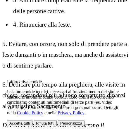
3. Annullare completamente la frequentazione
delle persone cattive.
4. Rinunciare alla feste.
5. Evitare, con orrore, non solo di prendere parte a
feste danzanti o in maschera, ma anche di assistervi
o di sentirne parlare.
Informativa cookie
6. Dedicare più tempo alla preghiera, alle visite in
Usiamo cookie tecnici, necessari al funzionamento del sito, e
chiesa, sostandovi più a lungo soprattutto dinanzi
statistiche anonime senza cookie. Solo con il tuo consenso
carichiamo contenuti multimediali di terze parti (es. video
al Santissimo Sacramento.
YouTube). Puoi accettare, rifiutare o personalizzare. Dettagli
nella
Cookie Policy
e nella
Privacy Policy
.
Accetta tutti
Rifiuta tutti
Personalizza
D. Perché i buoni cristiani trascorrono il