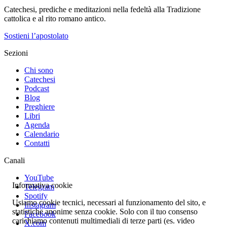
Catechesi, prediche e meditazioni nella fedeltà alla Tradizione
cattolica e al rito romano antico.
Sostieni l’apostolato
Sezioni
Chi sono
Catechesi
Podcast
Blog
Preghiere
Libri
Agenda
Calendario
Contatti
Canali
YouTube
Informativa cookie
Telegram
Spotify
Usiamo cookie tecnici, necessari al funzionamento del sito, e
Instagram
statistiche anonime senza cookie. Solo con il tuo consenso
Facebook
carichiamo contenuti multimediali di terze parti (es. video
X.com