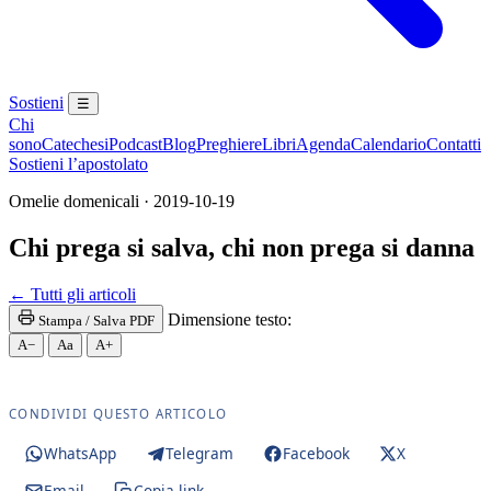
Sostieni
☰
Chi
sono
Catechesi
Podcast
Blog
Preghiere
Libri
Agenda
Calendario
Contatti
Sostieni l’apostolato
Omelie domenicali · 2019-10-19
Chi prega si salva, chi non prega si danna
← Tutti gli articoli
Dimensione testo:
Stampa / Salva PDF
A−
Aa
A+
CONDIVIDI QUESTO ARTICOLO
WhatsApp
Telegram
Facebook
X
Email
Copia link