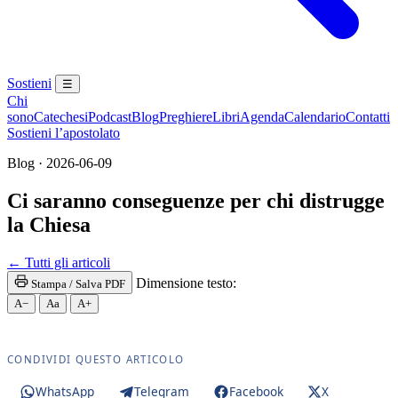
Sostieni
☰
Chi
sono
Catechesi
Podcast
Blog
Preghiere
Libri
Agenda
Calendario
Contatti
Sostieni l’apostolato
Blog · 2026-06-09
Ci saranno conseguenze per chi distrugge
la Chiesa
Madonna · Maria Santissima · Maria SS. · Beata Ver
← Tutti gli articoli
Dimensione testo:
Stampa / Salva PDF
A−
Aa
A+
CONDIVIDI QUESTO ARTICOLO
WhatsApp
Telegram
Facebook
X