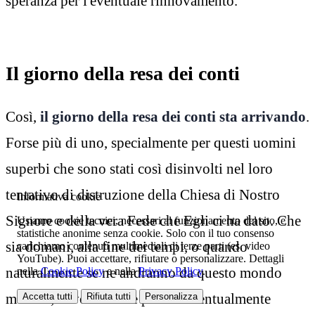
speranza per l'eventuale rinnovamento.
Il giorno della resa dei conti
Così,
il giorno della resa dei conti sta arrivando
.
Forse più di uno, specialmente per questi uomini
superbi che sono stati così disinvolti nel loro
tentativo di distruzione della Chiesa di Nostro
Informativa cookie
Signore e della vera Fede che Egli ci ha dato. Che
Usiamo cookie tecnici, necessari al funzionamento del sito, e
statistiche anonime senza cookie. Solo con il tuo consenso
sia domani, alla fine dei tempi, o quando
carichiamo contenuti multimediali di terze parti (es. video
YouTube). Puoi accettare, rifiutare o personalizzare. Dettagli
naturalmente se ne andranno da questo mondo
nella
Cookie Policy
e nella
Privacy Policy
.
mortale, devono avere paura. Eventualmente
Accetta tutti
Rifiuta tutti
Personalizza