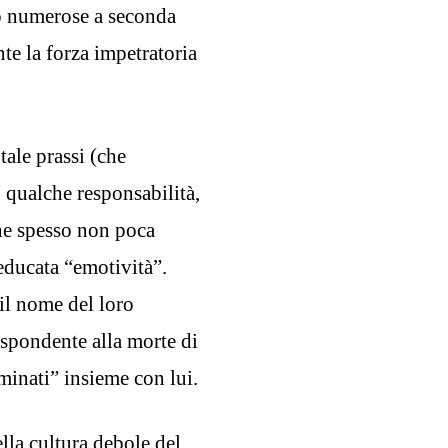
no numerose a seconda
te la forza impetratoria
tale prassi (che
o qualche responsabilità,
he spesso non poca
 educata “emotività”.
 il nome del loro
ispondente alla morte di
minati” insieme con lui.
lla cultura debole del