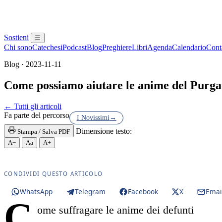
Sostieni
☰
Chi sono
Catechesi
Podcast
Blog
Preghiere
Libri
Agenda
Calendario
Conta
Blog · 2023-11-11
Come possiamo aiutare le anime del Purgato
Eucaristia · Santissima Eucaristia · Santissimo Sac
← Tutti gli articoli
Fa parte del percorso
I Novissimi
→
Dimensione testo:
Stampa / Salva PDF
A−
Aa
A+
CONDIVIDI QUESTO ARTICOLO
WhatsApp
Telegram
Facebook
X
Emai
C
ome suffragare le anime dei defunti