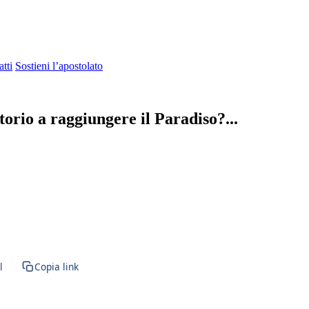
tti
Sostieni l’apostolato
rio a raggiungere il Paradiso?...
ramento · SS. Sacramento · Santissimo · Rito romano antico · Vetus Ordo 
l
Copia link