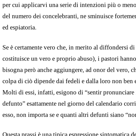
per cui applicarvi una serie di intenzioni più o me
del numero dei concelebranti, ne sminuisce fortemen
ed espiatoria.
Se è certamente vero che, in merito al diffondersi di 
costituisce un vero e proprio abuso), i pastori hann
bisogna però anche aggiungere, ad onor del vero, c
colpa di ciò dipende dai fedeli e dalla loro non ben
Molti di essi, infatti, esigono di “sentir pronunciare
defunto” esattamente nel giorno del calendario corr
esso, non importa se e quanti altri defunti siano “no
Questa prassi è una tipica espressione sintomatica de