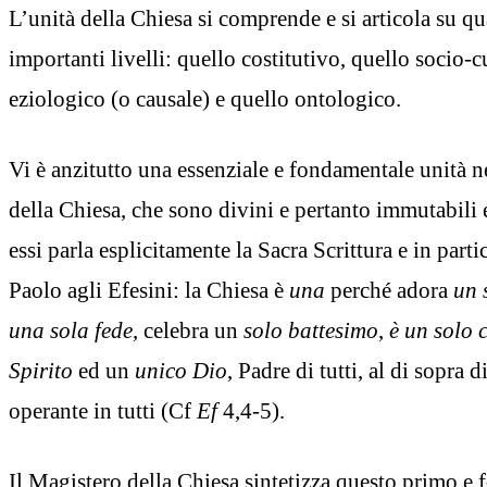
L’unità della Chiesa si comprende e si articola su qua
importanti livelli: quello costitutivo, quello socio-c
eziologico (o causale) e quello ontologico.
Vi è anzitutto una essenziale e fondamentale unità 
della Chiesa, che sono divini e pertanto immutabili 
essi parla esplicitamente la Sacra Scrittura e in partic
Paolo agli Efesini: la Chiesa è
una
perché adora
un 
una sola fede
, celebra un
solo battesimo
,
è un solo 
Spirito
ed un
unico Dio
, Padre di tutti, al di sopra di
operante in tutti (Cf
Ef
4,4-5).
Il Magistero della Chiesa sintetizza questo primo e