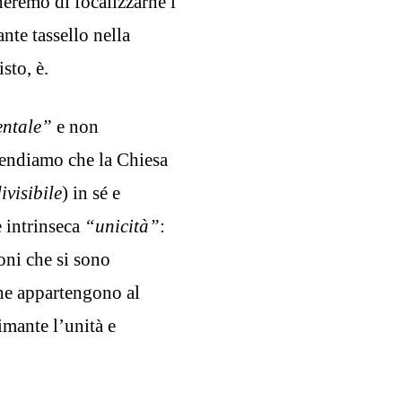
heremo di focalizzarne i
nte tassello nella
sto, è.
entale”
e non
rendiamo che la Chiesa
ivisibile
) in sé e
e intrinseca
“unicità”
:
ioni che si sono
che appartengono al
mante l’unità e