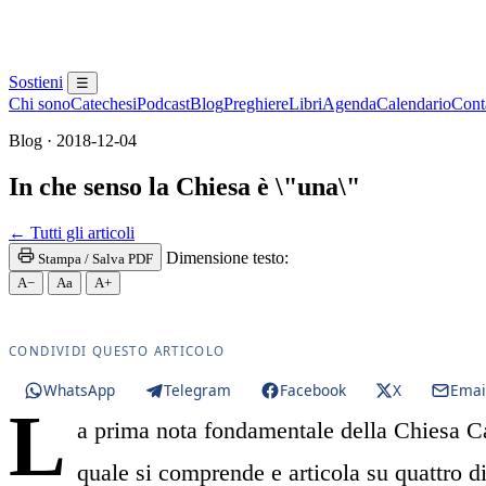
Sostieni
☰
Chi sono
Catechesi
Podcast
Blog
Preghiere
Libri
Agenda
Calendario
Conta
Blog · 2018-12-04
In che senso la Chiesa è \"una\"
Santissima Eucaristia · Santissimo Sacramento · SS.
← Tutti gli articoli
Dimensione testo:
Stampa / Salva PDF
A−
Aa
A+
CONDIVIDI QUESTO ARTICOLO
WhatsApp
Telegram
Facebook
X
Emai
L
a prima nota fondamentale della Chiesa Cat
quale si comprende e articola su quattro di