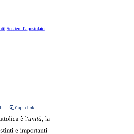
tti
Sostieni l’apostolato
 Sacramento · Santissimo · Santa Comunione · Santa Messa · Rito romano
l
Copia link
tolica è l'
unità,
la
stinti e importanti