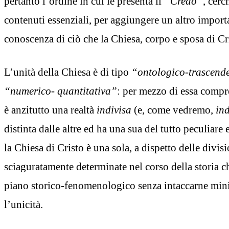
pertanto l’ordine in cui le presenta il
“Credo”
, cerc
contenuti essenziali, per aggiungere un altro importa
conoscenza di ciò che la Chiesa, corpo e sposa di Cri
L’unità della Chiesa è di tipo
“ontologico-trascend
“numerico- quantitativa”
: per mezzo di essa comp
è anzitutto una realtà
indivisa
(e, come vedremo,
ind
distinta dalle altre ed ha una sua del tutto peculiare 
la Chiesa di Cristo è una sola, a dispetto delle divis
sciaguratamente determinate nel corso della storia 
piano storico-fenomenologico senza intaccarne mini
l’unicità.