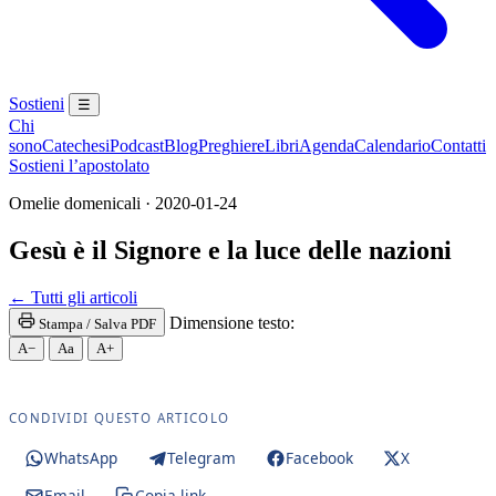
Sostieni
☰
Chi
sono
Catechesi
Podcast
Blog
Preghiere
Libri
Agenda
Calendario
Contatti
Sostieni l’apostolato
Omelie domenicali · 2020-01-24
Gesù è il Signore e la luce delle nazioni
← Tutti gli articoli
Dimensione testo:
Stampa / Salva PDF
A−
Aa
A+
CONDIVIDI QUESTO ARTICOLO
WhatsApp
Telegram
Facebook
X
Email
Copia link