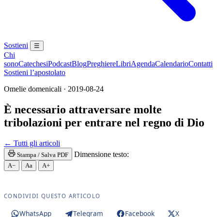
Sostieni
☰
Chi
sono
Catechesi
Podcast
Blog
Preghiere
Libri
Agenda
Calendario
Contatti
Sostieni l’apostolato
Omelie domenicali · 2019-08-24
È necessario attraversare molte
tribolazioni per entrare nel regno di Dio
Santissima Eucaristia · Santissimo Sacramento · 
← Tutti gli articoli
Dimensione testo:
Stampa / Salva PDF
A−
Aa
A+
CONDIVIDI QUESTO ARTICOLO
WhatsApp
Telegram
Facebook
X